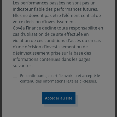
Les performances passées ne sont pas un
indicateur fiable des performances futures.
Elles ne doivent pas être l’élément central de
votre décision d’investissement.
ONdécrypte l’hebdo
Covéa Finance décline toute responsabilité en
cas d'utilisation de ce site effectuée en
violation de ces conditions d'accès ou en cas
Découvrez « ONdécrypte l’hebdo »,
d’une décision d’investissement ou de
notre série de podcast consacrée au
désinvestissement prise sur la base des
décryptage de l’actualité économique
informations contenues dans les pages
et financière. Chaque semaine, nous
suivantes.
donnons la parole à nos experts de la
En continuant, je certifie avoir lu et accepté le
Gestion ou de la Recherche pour
contenu des informations légales ci-dessus.
partager avec vous notre vision du
monde et des marchés.