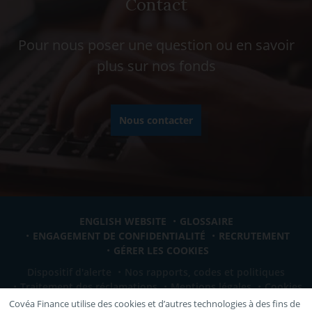
Contact
Pour nous poser une question ou en savoir
plus sur nos fonds
Nous contacter
ENGLISH WEBSITE
GLOSSAIRE
ENGAGEMENT DE CONFIDENTIALITÉ
RECRUTEMENT
GÉRER LES COOKIES
Dispositif d'alerte
Nos rapports, codes et politiques
Traitement des réclamations
Mentions légales
Cookies
Covéa Finance utilise des cookies et d’autres technologies à des fins de