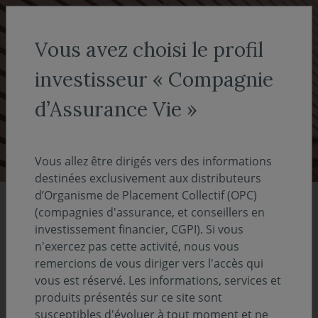
Aller au menu
Aller au contenu
Recher
Vous avez choisi le profil
investisseur « Compagnie
Réseaux de distribution du
d’Assurance Vie »
groupe Covéa
Vous allez être dirigés vers des informations
destinées exclusivement aux distributeurs
d’Organisme de Placement Collectif (OPC)
(compagnies d'assurance, et conseillers en
investissement financier, CGPI). Si vous
n'exercez pas cette activité, nous vous
86,8
remercions de vous diriger vers l'accès qui
Previous
Nex
vous est réservé. Les informations, services et
Md€ d'actifs sous gestion
produits présentés sur ce site sont
susceptibles d'évoluer à tout moment et ne