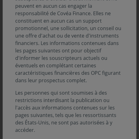
peuvent en aucun cas engager la
responsabilité de Covéa Finance. Elles ne
constituent en aucun cas un support
promotionnel, une sollicitation, un conseil ou
une offre d'achat ou de vente d'instruments
financiers. Les informations contenues dans
les pages suivantes ont pour objectif
d'informer les souscripteurs actuels ou
éventuels en complétant certaines
caractéristiques financières des OPC figurant
dans leur prospectus complet.
Les personnes qui sont soumises à des
restrictions interdisant la publication ou
l'accès aux informations contenues sur les
pages suivantes, tels que les ressortissants
04 août 2026
FLASH NEWS
des États-Unis, ne sont pas autorisées à y
Semi-conducteurs et logiciels : le marché
accéder.
anticipe l’après IA