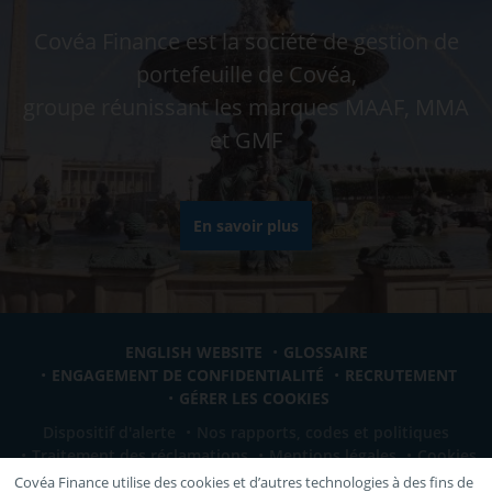
Covéa Finance est la société de gestion de
portefeuille de Covéa,
groupe réunissant les marques MAAF, MMA
et GMF
En savoir plus
ENGLISH WEBSITE
GLOSSAIRE
ENGAGEMENT DE CONFIDENTIALITÉ
RECRUTEMENT
GÉRER LES COOKIES
Dispositif d'alerte
Nos rapports, codes et politiques
Traitement des réclamations
Mentions légales
Cookies
Covéa Finance utilise des cookies et d’autres technologies à des fins de