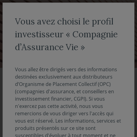
Aller au menu
Aller au contenu
Recher
Vous avez choisi le profil
COVEA FINANCE
Actualités
investisseur « Compagnie
Actualités
d’Assurance Vie »
Vous allez être dirigés vers des informations
destinées exclusivement aux distributeurs
d’Organisme de Placement Collectif (OPC)
(compagnies d'assurance, et conseillers en
Catégorie
investissement financier, CGPI). Si vous
n'exercez pas cette activité, nous vous
remercions de vous diriger vers l'accès qui
Format
vous est réservé. Les informations, services et
produits présentés sur ce site sont
Année
susceptibles d'évoluer à tout moment et ne