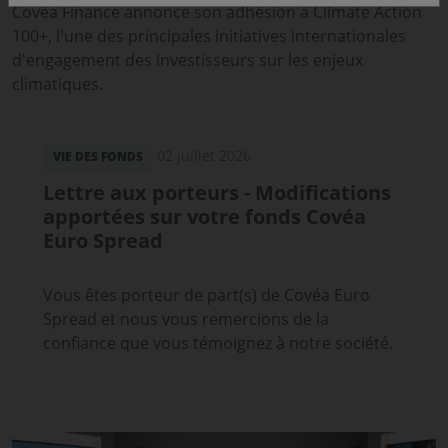
Covéa Finance annonce son adhésion à Climate Action
100+, l'une des principales initiatives internationales
d'engagement des investisseurs sur les enjeux
climatiques.
02 juillet 2026
VIE DES FONDS
Lettre aux porteurs - Modifications
apportées sur votre fonds Covéa
Euro Spread
Vous êtes porteur de part(s) de Covéa Euro
Spread et nous vous remercions de la
confiance que vous témoignez à notre société.