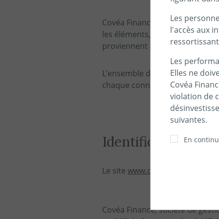
Les personnes
Covéa Finance se réserve le droi
l'accès aux i
les éléments, produits ou servic
ressortissant
proviennent de documents cons
Les performa
Elles ne doiv
L’ensemble de ces modifications
Covéa Finance
chaque connexion.
violation de 
désinvestiss
suivantes.
Identification et p
En continua
Le site
www.covea-finance.fr
est
Covéa Finance, société de gest