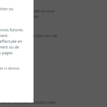
ation ou
es conditions générales et tous
 sur les pages du site
nces futures.
ment.
tes conditions générales lors de
 effectuée en
ement ou de
s pages
les ci-dessus.
l de 24 901 254 €, immatriculée