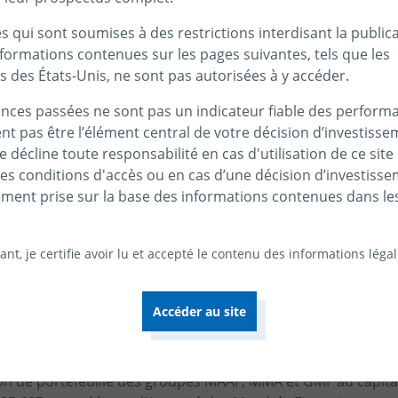
 qui sont soumises à des restrictions interdisant la public
t de modifier et de mettre à jour, sans préavis, les présent
nformations contenues sur les pages suivantes, tels que les
es présentés sur le site. Toutes les informations présentées
s des États-Unis, ne sont pas autorisées à y accéder.
idérés comme fiables par Covéa Finance SAS.
nces passées ne sont pas un indicateur fiable des performa
ent pas être l’élément central de votre décision d’investisse
 s’impose aux internautes qui doivent consulter les présen
 décline toute responsabilité en cas d'utilisation de ce site
ces conditions d'accès ou en cas d’une décision d’investiss
ement prise sur la base des informations contenues dans le
ublication
nt, je certifie avoir lu et accepté le contenu des informations léga
 publié par :
ion de portefeuille des groupes MAAF, MMA et GMF au capita