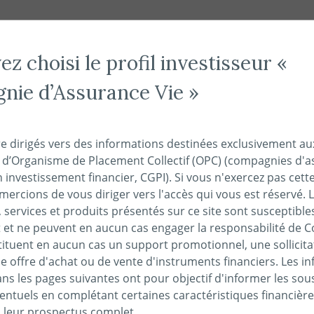
NOS FONDS
NOUS CONNAÎTRE
ACTUALITÉS
ENGAG
z choisi le profil investisseur «
ie d’Assurance Vie »
ales
re dirigés vers des informations destinées exclusivement au
s d’Organisme de Placement Collectif (OPC) (compagnies d'a
n investissement financier, CGPI). Si vous n'exercez pas cette 
ercions de vous diriger vers l'accès qui vous est réservé. 
 services et produits présentés sur ce site sont susceptible
et ne peuvent en aucun cas engager la responsabilité de C
ite sont soumis aux présentes « conditions générales » ainsi 
tituent en aucun cas un support promotionnel, une sollicita
e offre d'achat ou de vente d'instruments financiers. Les i
s les pages suivantes ont pour objectif d'informer les sou
ww.covea-finance.fr
impliquent l’acceptation intégrale et s
entuels en complétant certaines caractéristiques financièr
sentes conditions générales.
s leur prospectus complet.