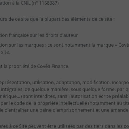
aration à la CNIL (n° 1158387)
urs de ce site que la plupart des éléments de ce site :
tion française sur les droits d’auteur
ation sur les marques : ce sont notamment la marque « Cové
site.
t la propriété de Covéa Finance.
représentation, utilisation, adaptation, modification, incorpo
u intégrales, de quelque manière, sous quelque forme, par 
mérique…) sont interdites, sans l’autorisation écrite préala
ar le code de la propriété intellectuelle (notamment au titr
le d’entraîner une peine d’emprisonnement et une amende 
res à ce Site peuvent être utilisées par des tiers dans les co