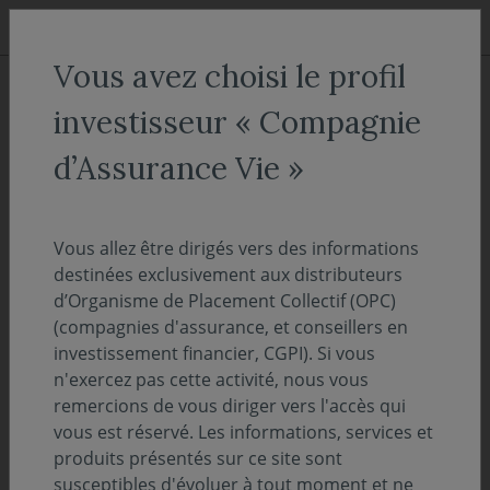
Aller au menu
Aller au contenu
Recher
Vous avez choisi le profil
COVEA FINANCE
Nos expertises
La Multigestion
investisseur « Compagnie
La Multigestion
d’Assurance Vie »
Se tourner vers l'extérieur
Vous allez être dirigés vers des informations
destinées exclusivement aux distributeurs
Une équipe en charge à la fois de la gestion de
d’Organisme de Placement Collectif (OPC)
la
gamme de fonds profilés et flexibles
, miroir de
(compagnies d'assurance, et conseillers en
nos convictions de marché et de notre compréhension
investissement financier, CGPI). Si vous
du monde, mais aussi de
la sélection de sociétés
n'exercez pas cette activité, nous vous
partenaires et du meilleur choix d’OPC externes
remercions de vous diriger vers l'accès qui
dans le respect de diligences exigeantes.
Depuis
vous est réservé. Les informations, services et
2020,
l'expertise sur le capital investissement est
produits présentés sur ce site sont
développée par les équipes de Multigestion.
susceptibles d'évoluer à tout moment et ne