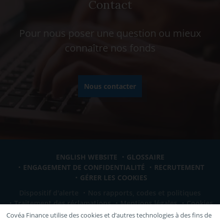
Contact
Pour nous poser une question ou mieux
connaître nos fonds
Nous contacter
ENGLISH WEBSITE
GLOSSAIRE
ENGAGEMENT DE CONFIDENTIALITÉ
RECRUTEMENT
GÉRER LES COOKIES
Dispositif d'alerte
Nos rapports, codes et politiques
Traitement des réclamations
Mentions légales
Cookies
Covéa Finance utilise des cookies et d’autres technologies à des fins de