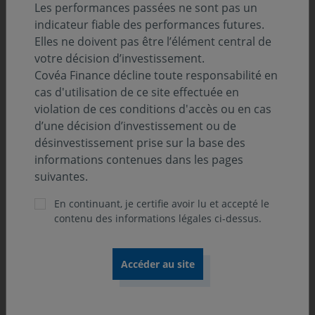
Les performances passées ne sont pas un
indicateur fiable des performances futures.
Elles ne doivent pas être l’élément central de
votre décision d’investissement.
Covéa Finance décline toute responsabilité en
cas d'utilisation de ce site effectuée en
« La Recherche telle que nous la
violation de ces conditions d'accès ou en cas
pratiquons inscrit notre gestion dans
d’une décision d’investissement ou de
une optique de long terme, guidée par
désinvestissement prise sur la base des
informations contenues dans les pages
une approche fondamentale, historique
suivantes.
et structurelle des émetteurs, qu’ils
En continuant, je certifie avoir lu et accepté le
soient publics ou privés. »
contenu des informations légales ci-dessus.
Frédéric KLEISS, Responsable du pôle Recherche
Macroéconomique et Communication Front Office