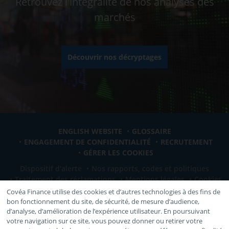
Retrouvez l'intégralité de nos analyses des
marchés
Découvrir nos décryptages
ENGLISH WEBSITE
GLOSSAIRE
ENGAGEMENT DE CONFIDENTIALITÉ
RECRUTEMENT
GÉRER LES COOKIES
Dispositif d'alerte
Nos rapports, codes et politiques
Traitement des réclamations
Mentions légales
Cookies
Covéa Finance utilise des cookies et d’autres technologies à des fins de
bon fonctionnement du site, de sécurité, de mesure d’audience,
VOUS ÊTES:
d’analyse, d’amélioration de l’expérience utilisateur. En poursuivant
votre navigation sur ce site, vous pouvez donner ou retirer votre
Sélectionnez votre profil