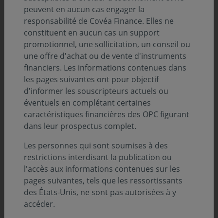
peuvent en aucun cas engager la
Une force qui fait la différence
responsabilité de Covéa Finance. Elles ne
constituent en aucun cas un support
promotionnel, une sollicitation, un conseil ou
Notre pôle de Recherche autonome regroupe l’analyse
une offre d'achat ou de vente d'instruments
financière et extra-financière, macroéconomique et
financiers. Les informations contenues dans
quantitative. Il est au centre du processus de gestion et
les pages suivantes ont pour objectif
collabore étroitement avec les gérants, qui ont tous une
d'informer les souscripteurs actuels ou
double responsabilité : gérant et analyste. Les équipes
éventuels en complétant certaines
de Recherche sont là pour leur apporter des études
caractéristiques financières des OPC figurant
approfondies qui sont susceptibles de faire la
dans leur prospectus complet.
différence.
Les personnes qui sont soumises à des
restrictions interdisant la publication ou
l'accès aux informations contenues sur les
pages suivantes, tels que les ressortissants
des États-Unis, ne sont pas autorisées à y
accéder.