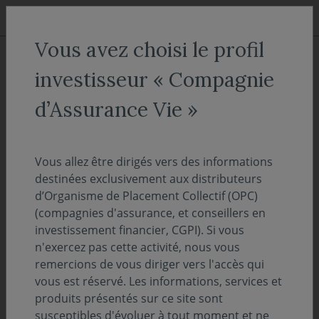
Aller au menu
Aller au contenu
Recher
Vous avez choisi le profil
COVEA FINANCE
Nos expertises
La Recherche
investisseur « Compagnie
La Recherche
d’Assurance Vie »
Vous allez être dirigés vers des informations
destinées exclusivement aux distributeurs
d’Organisme de Placement Collectif (OPC)
(compagnies d'assurance, et conseillers en
investissement financier, CGPI). Si vous
n'exercez pas cette activité, nous vous
remercions de vous diriger vers l'accès qui
vous est réservé. Les informations, services et
produits présentés sur ce site sont
susceptibles d'évoluer à tout moment et ne