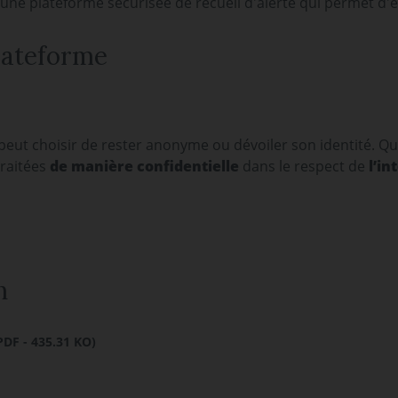
 une plateforme sécurisée de recueil d'alerte
qui permet d'e
plateforme
 peut choisir de rester anonyme ou dévoiler son identité. Que
traitées
de manière confidentielle
dans le respect de
l’in
n
F - 435.31 KO)