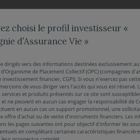
NOS FONDS
NOUS CONNAÎTRE
ACTUALITÉS
ENGAG
z choisi le profil investisseur «
ie d’Assurance Vie »
alerte
re dirigés vers des informations destinées exclusivement au
s d’Organisme de Placement Collectif (OPC) (compagnies d'a
n investissement financier, CGPI). Si vous n'exercez pas cette 
ispositif dédié de recueil et de traitement des a
ercions de vous diriger vers l'accès qui vous est réservé. 
le les situations litigieuses. Ce dispositif, qui co
 services et produits présentés sur ce site sont susceptible
et ne peuvent en aucun cas engager la responsabilité de C
r lutter contre la corruption et promouvoir les 
tituent en aucun cas un support promotionnel, une sollicita
té sociale des entreprises.
e offre d'achat ou de vente d'instruments financiers. Les i
s les pages suivantes ont pour objectif d'informer les sou
entuels en complétant certaines caractéristiques financièr
s leur prospectus complet.