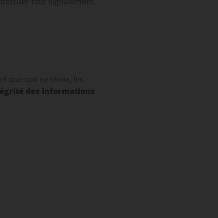
ffectuer tout signalement.
l que soit ce choix, les
tégrité des informations