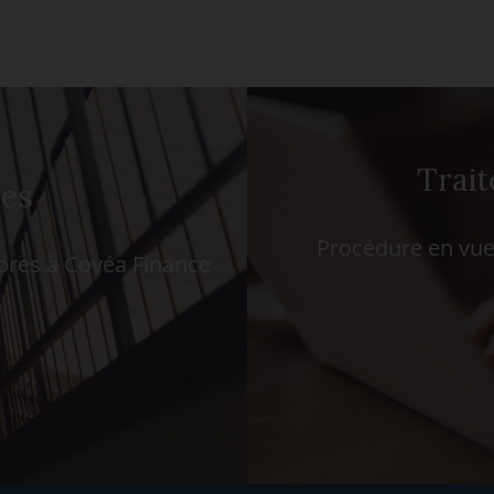
Trait
ues
Procédure en vue 
opres à Covéa Finance