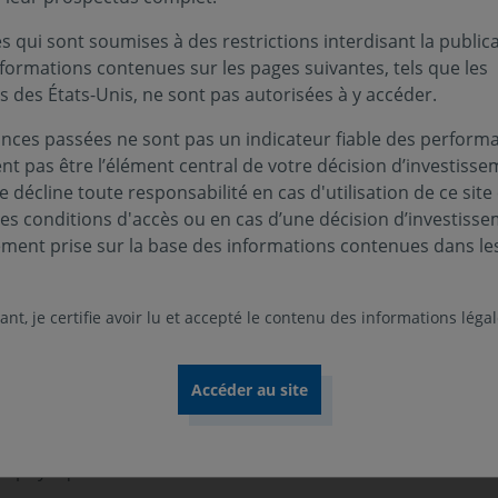
e soumettre un signalement ou une alerte selon certaines con
itement des alertes. Il est intégré au règlement intérieur
 qui sont soumises à des restrictions interdisant la public
sitif d'alerte" de Covéa Finance.
nformations contenues sur les pages suivantes, tels que les
s des États-Unis, ne sont pas autorisées à y accéder.
tion des lanceurs d'alerte entre en vigueur à compter du 9 f
nces passées ne sont pas un indicateur fiable des performa
ent pas être l’élément central de votre décision d’investisse
 décline toute responsabilité en cas d'utilisation de ce site
 par :
ces conditions d'accès ou en cas d’une décision d’investiss
ement prise sur la base des informations contenues dans le
u 21 mars 2022, qui transpose la directive européenne du 2
022 qui ﬁxe les règles de traitement des alertes internes, ain
nt, je certifie avoir lu et accepté le contenu des informations léga
oir des alertes externes
es physiques :