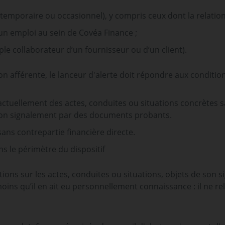
emporaire ou occasionnel), y compris ceux dont la relation d
un emploi au sein de Covéa Finance ;
ple collaborateur d’un fournisseur ou d’un client).
ion afférente, le lanceur d'alerte doit répondre aux conditio
 factuellement des actes, conduites ou situations concrètes 
son signalement par des documents probants.
ans contrepartie ﬁnancière directe.
ns le périmètre du dispositif
tions sur les actes, conduites ou situations, objets de son 
moins qu’il en ait eu personnellement connaissance : il ne re