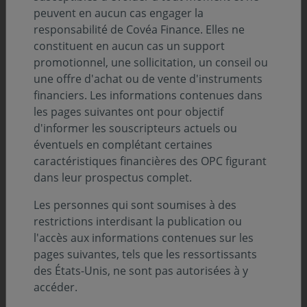
peuvent en aucun cas engager la
L'équipe Gestion Mandats Taux
responsabilité de Covéa Finance. Elles ne
constituent en aucun cas un support
promotionnel, une sollicitation, un conseil ou
une offre d'achat ou de vente d'instruments
financiers. Les informations contenues dans
les pages suivantes ont pour objectif
d'informer les souscripteurs actuels ou
éventuels en complétant certaines
caractéristiques financières des OPC figurant
dans leur prospectus complet.
Les personnes qui sont soumises à des
restrictions interdisant la publication ou
Eric LE COZ
l'accès aux informations contenues sur les
Responsable de l'équipe de gestion
pages suivantes, tels que les ressortissants
Mandats Taux
des États-Unis, ne sont pas autorisées à y
accéder.