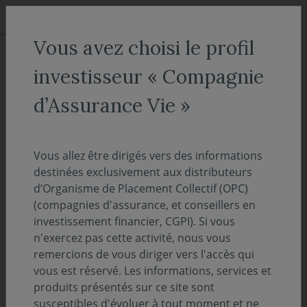
Aller au menu
Aller au contenu
Recher
Vous avez choisi le profil
COVEA FINANCE
Nos expertises
La gestion Taux
investisseur « Compagnie
La gestion Taux
d’Assurance Vie »
Une expertise historique
Vous allez être dirigés vers des informations
destinées exclusivement aux distributeurs
L’équipe de gestion Taux a su enrichir toutes ces
d’Organisme de Placement Collectif (OPC)
années son
savoir-faire en matière de gestion
(compagnies d'assurance, et conseillers en
obligataire de long terme et a prouvé sa capacité à
investissement financier, CGPI). Si vous
analyser avec rigueur de nombreuses dettes
n'exercez pas cette activité, nous vous
souveraines.
remercions de vous diriger vers l'accès qui
vous est réservé. Les informations, services et
produits présentés sur ce site sont
susceptibles d'évoluer à tout moment et ne