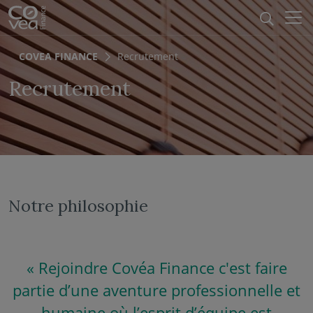
Aller au menu
Aller au contenu
Recher
COVEA FINANCE
Recrutement
Recrutement
Notre philosophie
« Rejoindre Covéa Finance c'est faire
partie d’une aventure professionnelle et
humaine où l’esprit d’équipe est