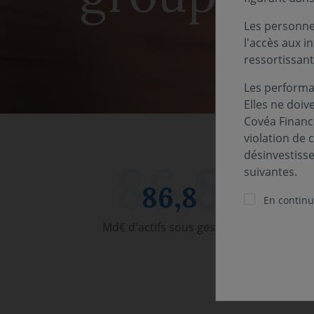
Les personnes
l'accès aux i
ressortissant
Les performa
Elles ne doiv
Covéa Finance
violation de 
désinvestiss
suivantes.
86,8
En continua
Md€ d'actifs sous gestion