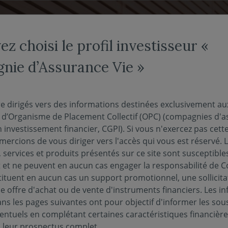
NOS FONDS
NOUS CONNAÎTRE
ACTUALITÉS
ENGAG
z choisi le profil investisseur «
ie d’Assurance Vie »
re dirigés vers des informations destinées exclusivement au
s d’Organisme de Placement Collectif (OPC) (compagnies d'a
e
n investissement financier, CGPI). Si vous n'exercez pas cette 
ercions de vous diriger vers l'accès qui vous est réservé. 
 services et produits présentés sur ce site sont susceptible
on du
et ne peuvent en aucun cas engager la responsabilité de C
tituent en aucun cas un support promotionnel, une sollicita
e offre d'achat ou de vente d'instruments financiers. Les i
s les pages suivantes ont pour objectif d'informer les sou
ovéa
entuels en complétant certaines caractéristiques financièr
s leur prospectus complet.