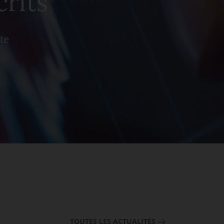
crits
te
TOUTES LES ACTUALITÉS