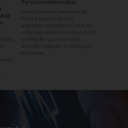
Pyrocumulonimbus
u
Depuis plusieurs semaines, les
able
forêts françaises, et plus
s
largement européennes, sont en
proie à de violents incendies, dont
isation
un mégafeu qui a touché la
ont
Gironde, menaçant la métropole
bordelaise.
ons au
.