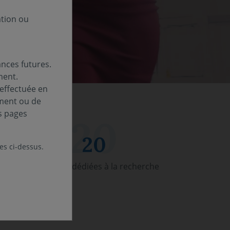
ation ou
nces futures.
ment.
 effectuée en
ement ou de
s pages
20
les ci-dessus.
personnes dédiées à la recherche