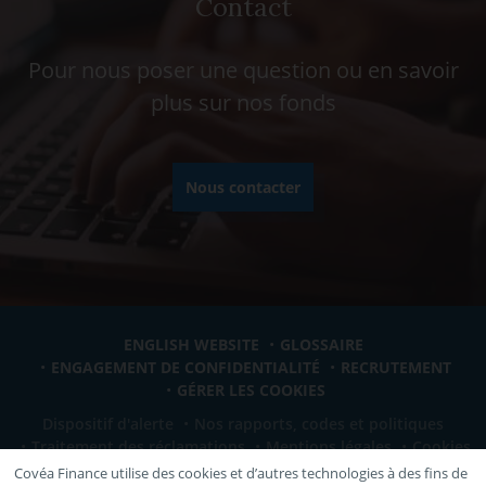
Contact
Pour nous poser une question ou en savoir
plus sur nos fonds
Nous contacter
ENGLISH WEBSITE
GLOSSAIRE
ENGAGEMENT DE CONFIDENTIALITÉ
RECRUTEMENT
GÉRER LES COOKIES
Dispositif d'alerte
Nos rapports, codes et politiques
Traitement des réclamations
Mentions légales
Cookies
Covéa Finance utilise des cookies et d’autres technologies à des fins de