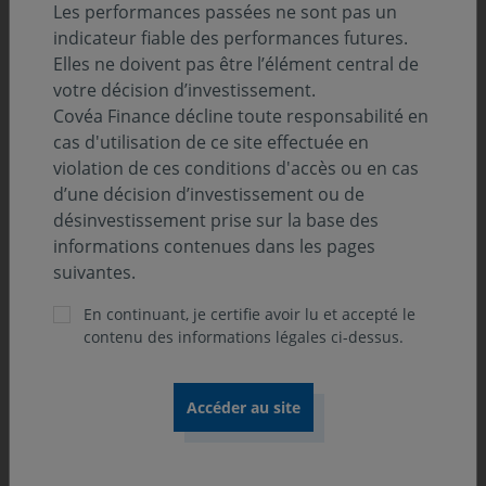
Les performances passées ne sont pas un
indicateur fiable des performances futures.
Elles ne doivent pas être l’élément central de
votre décision d’investissement.
ONdécrypte l’hebdo
Covéa Finance décline toute responsabilité en
cas d'utilisation de ce site effectuée en
violation de ces conditions d'accès ou en cas
Découvrez « ONdécrypte l’hebdo »,
d’une décision d’investissement ou de
notre série de podcast consacrée au
désinvestissement prise sur la base des
décryptage de l’actualité économique
informations contenues dans les pages
et financière. Chaque semaine, nous
suivantes.
donnons la parole à nos experts de la
En continuant, je certifie avoir lu et accepté le
Gestion ou de la Recherche pour
contenu des informations légales ci-dessus.
partager avec vous notre vision du
monde et des marchés.