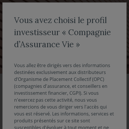
Aller au menu
Aller au contenu
Recher
Vous avez choisi le profil
investisseur « Compagnie
Réseaux de distribution du
d’Assurance Vie »
groupe Covéa
Vous allez être dirigés vers des informations
destinées exclusivement aux distributeurs
d’Organisme de Placement Collectif (OPC)
(compagnies d'assurance, et conseillers en
investissement financier, CGPI). Si vous
n'exercez pas cette activité, nous vous
86,8
remercions de vous diriger vers l'accès qui
Previous
Nex
vous est réservé. Les informations, services et
Md€ d'actifs sous gestion
produits présentés sur ce site sont
susceptibles d'évoluer à tout moment et ne