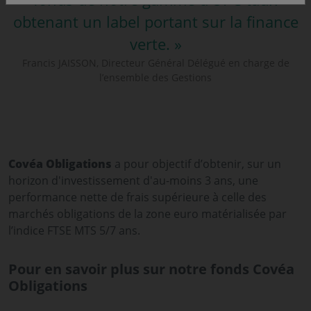
obtenant un label portant sur la finance
verte. »
Francis JAISSON, Directeur Général Délégué en charge de
l’ensemble des Gestions
Covéa Obligations
a pour objectif d’obtenir, sur un
horizon d'investissement d'au-moins 3 ans, une
performance nette de frais supérieure à celle des
marchés obligations de la zone euro matérialisée par
l’indice FTSE MTS 5/7 ans.
Pour en savoir plus sur notre fonds Covéa
Obligations