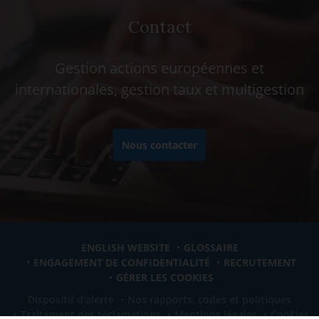
Contact
Gestion actions européennes et
internationales, gestion taux et multigestion
Nous contacter
ENGLISH WEBSITE
GLOSSAIRE
ENGAGEMENT DE CONFIDENTIALITÉ
RECRUTEMENT
GÉRER LES COOKIES
Dispositif d'alerte
Nos rapports, codes et politiques
Traitement des réclamations
Mentions légales
Cookies