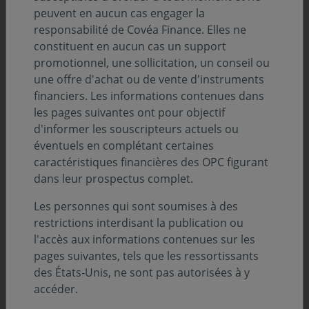
peuvent en aucun cas engager la
Covéa Obligations.
responsabilité de Covéa Finance. Elles ne
constituent en aucun cas un support
Lancé en 2015, le
label Greenfin
garantit la qualité
promotionnel, une sollicitation, un conseil ou
verte des fonds d’investissement et s’adresse aux
une offre d'achat ou de vente d'instruments
acteurs financiers. Le label a la particularité d’exclure les
financiers. Les informations contenues dans
fonds qui investissent dans des entreprises opérant
les pages suivantes ont pour objectif
dans les énergies fossiles.
d'informer les souscripteurs actuels ou
éventuels en complétant certaines
caractéristiques financières des OPC figurant
Pour en savoir plus sur le label Greenfin
dans leur prospectus complet.
Les personnes qui sont soumises à des
CONSULTER LE SITE DU MINISTÈRE DE LA TRANSITION
restrictions interdisant la publication ou
ÉCOLOGIQUE ET DE LA COHÉSION DE…
l'accès aux informations contenues sur les
pages suivantes, tels que les ressortissants
des États-Unis, ne sont pas autorisées à y
accéder.