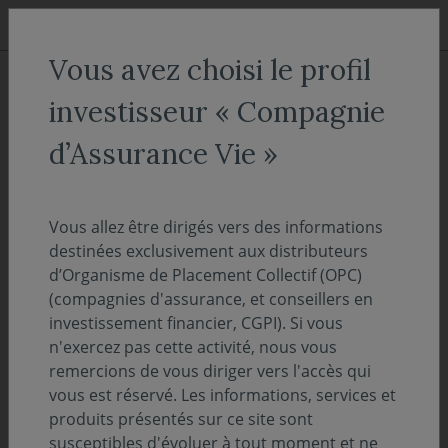
Aller au menu
Aller au contenu
Recher
Vous avez choisi le profil
ACCUEIL
Actualités
Nos fonds
investisseur « Compagnie
Covéa Finance obtient le label
d’Assurance Vie »
Greenfin pour son fonds Covéa
Obligations
Vous allez être dirigés vers des informations
destinées exclusivement aux distributeurs
d’Organisme de Placement Collectif (OPC)
17 mai 2024
NOS FONDS
(compagnies d'assurance, et conseillers en
investissement financier, CGPI). Si vous
Temps de lecture :
2
min
n'exercez pas cette activité, nous vous
remercions de vous diriger vers l'accès qui
Covéa Finance, société de gestion de
vous est réservé. Les informations, services et
portefeuille du groupe Covéa, vient d’obtenir
produits présentés sur ce site sont
la labellisation Greenfin de l’un de ses fonds :
susceptibles d'évoluer à tout moment et ne