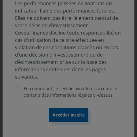
Les performances passées ne sont pas un
indicateur fiable des performances futures.
Elles ne doivent pas être l’élément central de
votre décision d’investissement.
Covéa Finance décline toute responsabilité en
cas d'utilisation de ce site effectuée en
violation de ces conditions d'accès ou en cas
d’une décision d’investissement ou de
« Le positionnement de notre fonds
désinvestissement prise sur la base des
Covéa Obligations permet d’investir à la
informations contenues dans les pages
suivantes.
fois dans les entreprises et les Etats.
L’obtention du label Greenfin vient
En continuant, je certifie avoir lu et accepté le
contenu des informations légales ci-dessus.
renforcer notre engagement et notre
démarche pour les accompagner dans la
transition énergétique. Covéa
Obligations devient ainsi le premier
fonds de notre gamme d’OPC taux