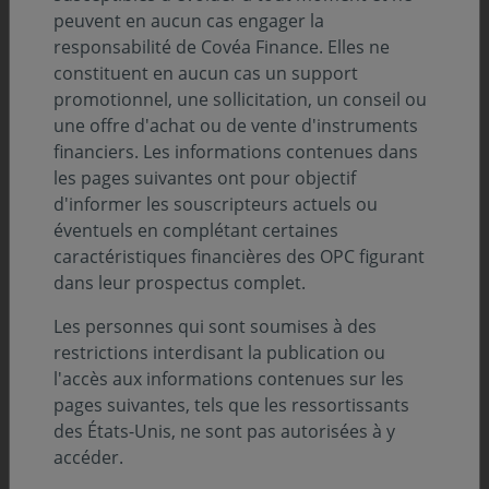
Covéa Oblig Inter. Ainsi, l’action C
peuvent en aucun cas engager la
responsabilité de Covéa Finance. Elles ne
(FR0000939936) absorbera la part
constituent en aucun cas un support
(FR0010399790) du Fonds.
promotionnel, une sollicitation, un conseil ou
une offre d'achat ou de vente d'instruments
financiers. Les informations contenues dans
En vue de la réalisation de l’opération de fusion, il est
les pages suivantes ont pour objectif
prévu que la SICAV
Covéa Oblig Inter
procède à
d'informer les souscripteurs actuels ou
l’émission d’actions C (FR0000939936), qui seront
éventuels en complétant certaines
attribuées aux porteurs du Fonds en échange de ses
caractéristiques financières des OPC figurant
parts (FR0010399790).
dans leur prospectus complet.
Les personnes qui sont soumises à des
Nous attirons votre attention sur le fait que la forme
restrictions interdisant la publication ou
juridique de
Covéa Multi Haut Rendement
(FCP) n’est
l'accès aux informations contenues sur les
pas la même que celle de
Covéa Oblig Inter
(SICAV). Le
pages suivantes, tels que les ressortissants
FCP étant une copropriété de valeurs mobilières, aucun
des États-Unis, ne sont pas autorisées à y
droit de vote n’est attaché aux parts détenues. Les
accéder.
décisions concernant le FCP sont prises par la société