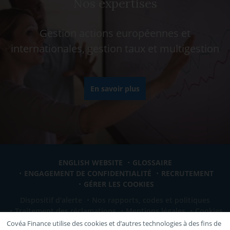
Nos expertises
Gestion actions européennes et
internationales, gestion taux et multigestion
En savoir plus
ENGLISH WEBSITE
GLOSSAIRE
ENGAGEMENT DE CONFIDENTIALITÉ
RECRUTEMENT
GÉRER LES COOKIES
Dispositif d'alerte
Nos rapports, codes et politiques
Traitement des réclamations
Mentions légales
Cookies
Covéa Finance utilise des cookies et d’autres technologies à des fins de