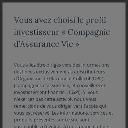
Aller au menu
Aller au contenu
Recher
Vous avez choisi le profil
ACCUEIL
Actualités
Vie des fonds
investisseur « Compagnie
Lettre aux porteurs - Covéa
d’Assurance Vie »
Multi Haut Rendement
Vous allez être dirigés vers des informations
18 avril 2024
VIE DES FONDS
destinées exclusivement aux distributeurs
d’Organisme de Placement Collectif (OPC)
Temps de lecture :
2
min
(compagnies d'assurance, et conseillers en
investissement financier, CGPI). Si vous
Dans le cadre d’une optimisation de la
n'exercez pas cette activité, nous vous
remercions de vous diriger vers l'accès qui
gamme des OPC de Covéa Finance, la Société
vous est réservé. Les informations, services et
de gestion a décidé de fusionner votre FCP
produits présentés sur ce site sont
Covéa Multi Haut Rendement dans la SICAV
susceptibles d'évoluer à tout moment et ne