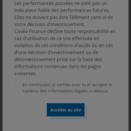
Les performances passées ne sont pas un
de gestion dans l’intérêt des porteurs de parts. Au
indicateur fiable des performances futures.
contraire, à chaque action de la SICAV absorbante
Elles ne doivent pas être l’élément central de
correspond un droit de vote aux assemblées générales.
votre décision d’investissement.
Covéa Finance décline toute responsabilité en
cas d'utilisation de ce site effectuée en
Quand cette opération interviendra-
violation de ces conditions d'accès ou en cas
t-elle ?
d’une décision d’investissement ou de
désinvestissement prise sur la base des
informations contenues dans les pages
suivantes.
Cette opération a reçu l’agrément de l’Autorité des
Marchés Financiers en date du 19/03/2024 et entrera en
En continuant, je certifie avoir lu et accepté le
vigueur le 31/05/2024 sur la base des valeurs
contenu des informations légales ci-dessus.
liquidatives du 29/05/2024.
Attention, pour le bon déroulement de ces opérations,
vous ne pourrez ni souscrire de nouvelles parts ni
demander le rachat de vos parts du 24/05/2024 au
31/05/2024. La dernière valeur liquidative du FCP
Covéa
Multi Haut Rendement
sur laquelle pourront