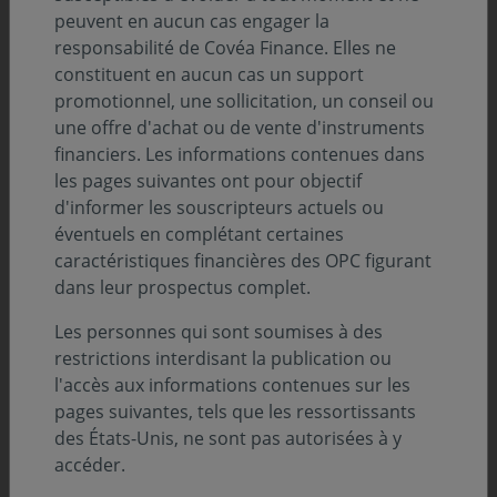
peuvent en aucun cas engager la
société.
responsabilité de Covéa Finance. Elles ne
constituent en aucun cas un support
Quels changements vont intervenir sur
promotionnel, une sollicitation, un conseil ou
votre Fonds ?
une offre d'achat ou de vente d'instruments
financiers. Les informations contenues dans
les pages suivantes ont pour objectif
À compter du 27 juillet 2026, les frais maximum de
d'informer les souscripteurs actuels ou
gestion financière de la part D de votre OPC évoluent,
éventuels en complétant certaines
de 0,70% maximum de l’actif net, à 1,00% maximum de
caractéristiques financières des OPC figurant
l’actif net. Cette évolution vise à assurer une meilleure
dans leur prospectus complet.
lisibilité de la gamme OPC de Covéa Finance, dans une
démarche d’alignement entre les différentes catégories
Les personnes qui sont soumises à des
de parts existantes.
restrictions interdisant la publication ou
l'accès aux informations contenues sur les
Cette évolution ne concerne que les frais de gestion
pages suivantes, tels que les ressortissants
maximum pouvant être prélevés par la Société de
des États-Unis, ne sont pas autorisées à y
gestion, et non les frais de gestion réels effectivement
accéder.
appliqués.