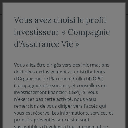
Aller au menu
Aller au contenu
Recher
Vous avez choisi le profil
ACCUEIL
Actualités
Vie des fonds
investisseur « Compagnie
Lettre aux porteurs -
d’Assurance Vie »
Modifications apportées sur
votre fonds Covéa Euro Spread
Vous allez être dirigés vers des informations
destinées exclusivement aux distributeurs
d’Organisme de Placement Collectif (OPC)
02 juillet 2026
VIE DES FONDS
(compagnies d'assurance, et conseillers en
investissement financier, CGPI). Si vous
Temps de lecture :
2
min
n'exercez pas cette activité, nous vous
remercions de vous diriger vers l'accès qui
Vous êtes porteur de part(s) de Covéa Euro
vous est réservé. Les informations, services et
Spread et nous vous remercions de la
produits présentés sur ce site sont
confiance que vous témoignez à notre
susceptibles d'évoluer à tout moment et ne