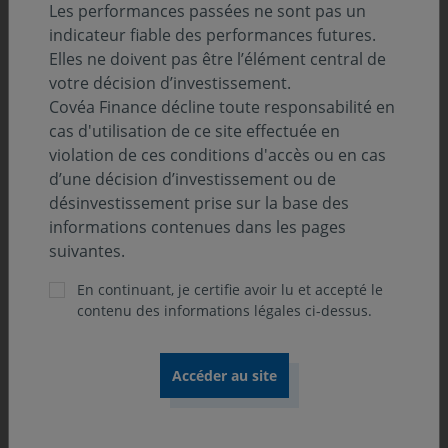
Les performances passées ne sont pas un
Cette modification n’entraîne aucun changement de
indicateur fiable des performances futures.
l’objectif de gestion, du profil de risque ou de la
Elles ne doivent pas être l’élément central de
stratégie d’investissement de l’OPC.
votre décision d’investissement.
Covéa Finance décline toute responsabilité en
cas d'utilisation de ce site effectuée en
Par ailleurs, nous vous informons de la création
violation de ces conditions d'accès ou en cas
d’une nouvelle catégorie de part (part AC) pour
d’une décision d’investissement ou de
l’OPC le 27 juillet 2026 :
Covéa Euro Spread AC :
désinvestissement prise sur la base des
FR0014018057
informations contenues dans les pages
suivantes.
Quand cette opération interviendra-t-
En continuant, je certifie avoir lu et accepté le
elle ?
contenu des informations légales ci-dessus.
Cette opération entrera en vigueur le 27 juillet
2026.
Si vous n’êtes pas d’accord avec ces modifications, vous
pouvez obtenir sans frais le rachat de vos parts.