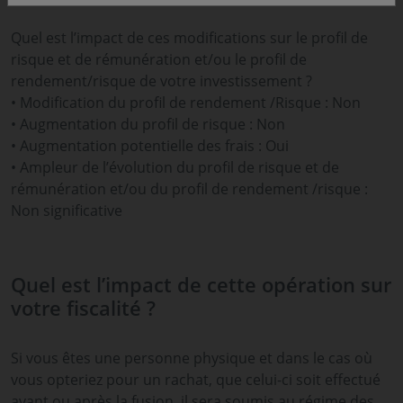
Quel est l’impact de ces modifications sur le profil de
risque et de rémunération et/ou le profil de
rendement/risque de votre investissement ?
• Modification du profil de rendement /Risque : Non
• Augmentation du profil de risque : Non
• Augmentation potentielle des frais : Oui
• Ampleur de l’évolution du profil de risque et de
rémunération et/ou du profil de rendement /risque :
Non significative
Quel est l’impact de cette opération sur
votre fiscalité ?
Si vous êtes une personne physique et dans le cas où
vous opteriez pour un rachat, que celui-ci soit effectué
avant ou après la fusion, il sera soumis au régime des