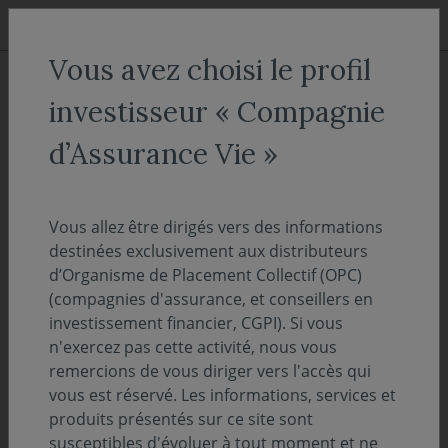
Aller au menu
Aller au contenu
Recher
Vous avez choisi le profil
ACCUEIL
Décryptages
investisseur « Compagnie
Environnement économique -
d’Assurance Vie »
juillet 2025
Vous allez être dirigés vers des informations
04 août 2025
ENVIRONNEMENT ÉCONOMIQUE
destinées exclusivement aux distributeurs
d’Organisme de Placement Collectif (OPC)
Temps de lecture :
5
min
(compagnies d'assurance, et conseillers en
investissement financier, CGPI). Si vous
L’incertitude demeure malgré l’annonce
n'exercez pas cette activité, nous vous
remercions de vous diriger vers l'accès qui
d’accords commerciaux
vous est réservé. Les informations, services et
produits présentés sur ce site sont
susceptibles d'évoluer à tout moment et ne