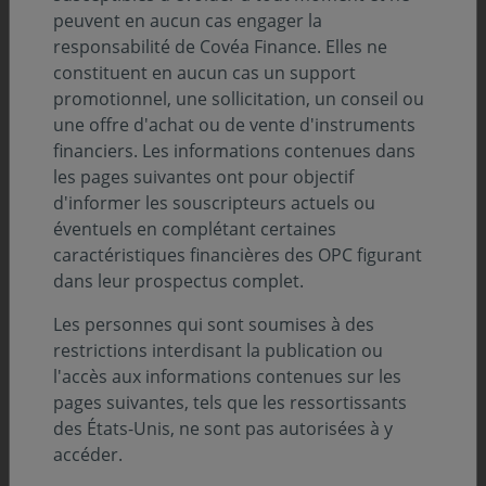
peuvent en aucun cas engager la
Nos perspectives économiques et
responsabilité de Covéa Finance. Elles ne
financières
constituent en aucun cas un support
Aux Etats-Unis, la nouvelle administration
promotionnel, une sollicitation, un conseil ou
s’inscrit dans la continuité des précédentes,
une offre d'achat ou de vente d'instruments
avec la volonté de défendre et asseoir les
financiers. Les informations contenues dans
avantages compétitifs du pays et à en réduire
les pages suivantes ont pour objectif
les vulnérabilités dans un monde où son
d'informer les souscripteurs actuels ou
leadership est désormais contesté par la Chine.
éventuels en complétant certaines
Cette politique américaine privilégie des
caractéristiques financières des OPC figurant
approches bilatérales confirmant la volonté de
dans leur prospectus complet.
réorganiser les échanges mondiaux sur une
Les personnes qui sont soumises à des
base plus régionale. Un mode de
restrictions interdisant la publication ou
fonctionnement qui se généralise dans le cadre
l'accès aux informations contenues sur les
d’un multi régionalisme plus affirmé. En
pages suivantes, tels que les ressortissants
Europe, l’Allemagne a annoncé des réformes
des États-Unis, ne sont pas autorisées à y
budgétaires historiques et un plan
accéder.
d’investissement important pour répondre aux
défis structurels auxquels son économie est