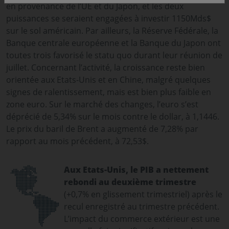
en provenance de l’UE et du Japon, et les deux
puissances se seraient engagées à investir 1150Mds$
sur le sol américain. Par ailleurs, la Réserve Fédérale, la
Banque centrale européenne et la Banque du Japon ont
toutes trois favorisé le statu quo durant leur réunion de
juillet. Concernant l’activité, la croissance reste bien
orientée aux Etats-Unis et en Chine, malgré quelques
signes de ralentissement, mais est bien plus faible en
zone euro. Sur le marché des changes, l’euro s’est
déprécié de 5,34% sur le mois contre le dollar, à 1,1446.
Le prix du baril de Brent a augmenté de 7,28% par
rapport au mois précédent, à 72,53$.
Aux Etats-Unis, le PIB a nettement
rebondi au deuxième trimestre
(+0,7% en glissement trimestriel) après le
recul enregistré au trimestre précédent.
L’impact du commerce extérieur est une