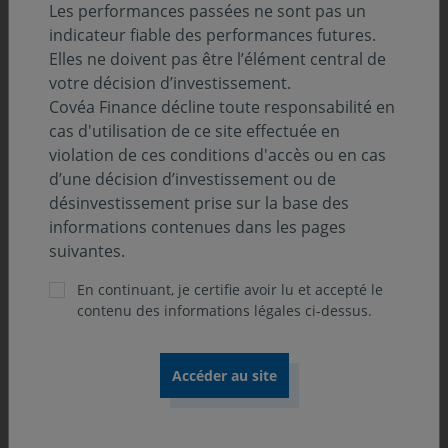
Les performances passées ne sont pas un
confrontée. L’ampleur des effets des plans
indicateur fiable des performances futures.
allemand et européen sur l’activité de l’UE fait
Elles ne doivent pas être l’élément central de
face aux défis de leur mise en place et à la
votre décision d’investissement.
compétition d’accès aux financements, enjeu de
Covéa Finance décline toute responsabilité en
rivalité majeur à l’intérieur de la zone. Ce
cas d'utilisation de ce site effectuée en
contexte alimente les facteurs structurels
violation de ces conditions d'accès ou en cas
inflationnistes que nous décrivons. Cependant,
d’une décision d’investissement ou de
nous restons vigilants sur les effets des droits
désinvestissement prise sur la base des
de douane américains sur la dynamique de
informations contenues dans les pages
l’activité mondiale et ses effets sur l’inflation.
suivantes.
En continuant, je certifie avoir lu et accepté le
contenu des informations légales ci-dessus.
Le mois de juillet a été marqué par l’annonce d’accords
commerciaux bilatéraux, notamment entre les Etats-
Unis et leurs partenaires européen (Union européenne)
et japonais. Des droits de douane de 15%
s’appliqueront sur les biens importés par les Etats-Unis