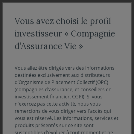
Aller au menu
Aller au contenu
Recher
Vous avez choisi le profil
ACCUEIL
Décryptages
investisseur « Compagnie
Environnement économique -
d’Assurance Vie »
novembre 2025
Vous allez être dirigés vers des informations
04 décembre 2025
ENVIRONNEMENT ÉCONOMIQUE
destinées exclusivement aux distributeurs
d’Organisme de Placement Collectif (OPC)
Temps de lecture :
4
min
(compagnies d'assurance, et conseillers en
investissement financier, CGPI). Si vous
Le Congrès américain vote la fin du «
n'exercez pas cette activité, nous vous
remercions de vous diriger vers l'accès qui
shutdown »
vous est réservé. Les informations, services et
produits présentés sur ce site sont
susceptibles d'évoluer à tout moment et ne