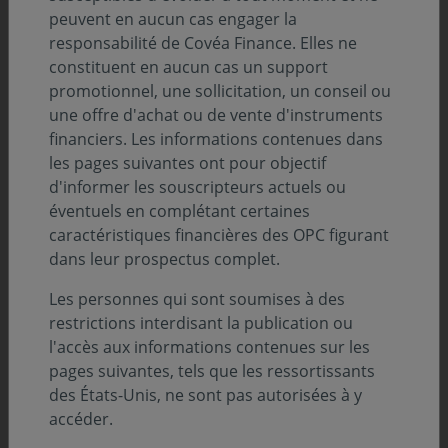
peuvent en aucun cas engager la
Nos perspectives économiques et
responsabilité de Covéa Finance. Elles ne
financières
constituent en aucun cas un support
L’activisme des
É
tats dans leur objectif affiché
promotionnel, une sollicitation, un conseil ou
de reconquête de souveraineté se traduit par
une offre d'achat ou de vente d'instruments
des soutiens substantiels aux secteurs jugés
financiers. Les informations contenues dans
stratégiques et une compétition accrue pour
les pages suivantes ont pour objectif
l’accès aux ressources. Ces démarches
d'informer les souscripteurs actuels ou
s’inscrivent dans un environnement mondial
éventuels en complétant certaines
moins coopératif où les politiques monétaires
caractéristiques financières des OPC figurant
demeurent contraintes par un environnement
dans leur prospectus complet.
structurellement plus inflationniste. Aux États-
Les personnes qui sont soumises à des
Unis, l’administration actionne de nombreux
restrictions interdisant la publication ou
leviers pour appuyer la reprise en main de
l'accès aux informations contenues sur les
l’économie par le politique. Au-delà des droits
pages suivantes, tels que les ressortissants
de douane et des prises de participation dans
des États-Unis, ne sont pas autorisées à y
les secteurs stratégiques, le regard du politique
accéder.
se porte sur la banque centrale avec l’objectif
d’aligner davantage la politique monétaire sur