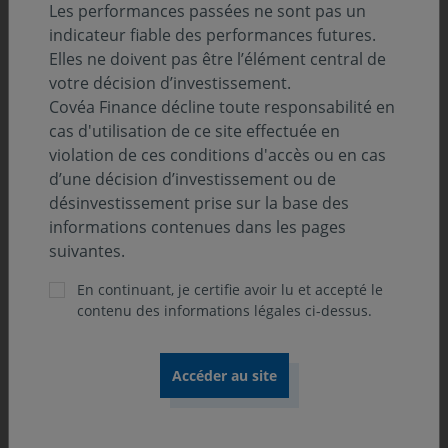
Les performances passées ne sont pas un
le projet économique de l’administration. En
indicateur fiable des performances futures.
Europe, les marges de manœuvre des États
Elles ne doivent pas être l’élément central de
sont limitées par le champ des compétences de
votre décision d’investissement.
l’UE. En France, l’instabilité politique fait peser
Covéa Finance décline toute responsabilité en
un risque sur sa dette publique, une situation
cas d'utilisation de ce site effectuée en
susceptible de mettre à l’épreuve la
violation de ces conditions d'accès ou en cas
souveraineté du pays dans ses décisions
d’une décision d’investissement ou de
budgétaires.
désinvestissement prise sur la base des
informations contenues dans les pages
suivantes.
En continuant, je certifie avoir lu et accepté le
Le mois a été marqué par la fin de la plus longue
contenu des informations légales ci-dessus.
fermeture de l’administration fédérale de l’histoire des
États-Unis et, ainsi, la reprise progressive des
publications de données, grâce à un vote du Congrès
permettant le financement du gouvernement fédéral
jusqu’au 30 janvier 2026. En Europe, le Royaume-Uni a
annoncé un budget plus restrictif, alors que l’Allemagne