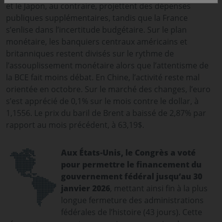
et le Japon, au contraire, projettent des dépenses
publiques supplémentaires, tandis que la France
s’enlise dans l’incertitude budgétaire. Sur le plan
monétaire, les banquiers centraux américains et
britanniques restent divisés sur le rythme de
l’assouplissement monétaire alors que l’attentisme de
la BCE fait moins débat. En Chine, l’activité reste mal
orientée en octobre. Sur le marché des changes, l’euro
s’est apprécié de 0,1% sur le mois contre le dollar, à
1,1556. Le prix du baril de Brent a baissé de 2,87% par
rapport au mois précédent, à 63,19$.
Aux États-Unis, le Congrès a voté
pour permettre le financement du
gouvernement fédéral jusqu’au 30
janvier 2026
, mettant ainsi fin à la plus
longue fermeture des administrations
fédérales de l’histoire (43 jours). Cette