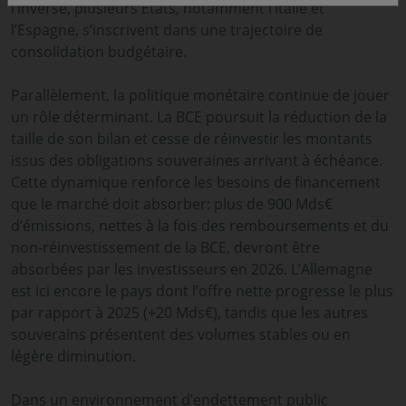
l’inverse, plusieurs États, notamment l’Italie et
l’Espagne, s’inscrivent dans une trajectoire de
consolidation budgétaire.
Parallèlement, la politique monétaire continue de jouer
un rôle déterminant. La BCE poursuit la réduction de la
taille de son bilan et cesse de réinvestir les montants
issus des obligations souveraines arrivant à échéance.
Cette dynamique renforce les besoins de financement
que le marché doit absorber: plus de 900 Mds€
d’émissions, nettes à la fois des remboursements et du
non-réinvestissement de la BCE, devront être
absorbées par les investisseurs en 2026. L’Allemagne
est ici encore le pays dont l’offre nette progresse le plus
par rapport à 2025 (+20 Mds€), tandis que les autres
souverains présentent des volumes stables ou en
légère diminution.
Dans un environnement d’endettement public