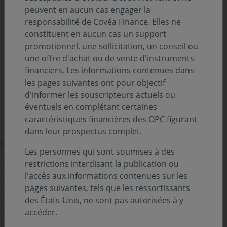
peuvent en aucun cas engager la
prépare à une nouvelle année d’émissions
responsabilité de Covéa Finance. Elles ne
élevées.
constituent en aucun cas un support
promotionnel, une sollicitation, un conseil ou
une offre d'achat ou de vente d'instruments
Selon les estimations disponibles, les émissions
financiers. Les informations contenues dans
obligataires brutes des principaux pays de la zone euro
les pages suivantes ont pour objectif
devraient franchir le niveau de 1400 Mds€ l’an prochain,
d'informer les souscripteurs actuels ou
contre 1 380 Mds€ en 2025. Ces montants désormais
éventuels en complétant certaines
structurellement élevés reflètent avant tout
la
caractéristiques financières des OPC figurant
dans leur prospectus complet.
Les personnes qui sont soumises à des
restrictions interdisant la publication ou
l'accès aux informations contenues sur les
pages suivantes, tels que les ressortissants
des États-Unis, ne sont pas autorisées à y
accéder.