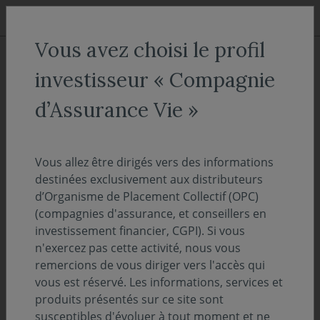
Aller au menu
Aller au contenu
Recher
Vous avez choisi le profil
ACCUEIL
Décryptages
investisseur « Compagnie
"Le regard de la gérante" :
d’Assurance Vie »
Emissions souveraines
européennes - perspectives
Vous allez être dirigés vers des informations
2026
destinées exclusivement aux distributeurs
d’Organisme de Placement Collectif (OPC)
(compagnies d'assurance, et conseillers en
25 novembre 2025
LE POINT DE VUE DE L'EXPERT
investissement financier, CGPI). Si vous
n'exercez pas cette activité, nous vous
Temps de lecture :
2
min
remercions de vous diriger vers l'accès qui
vous est réservé. Les informations, services et
Alors que la France peine à finaliser son
produits présentés sur ce site sont
susceptibles d'évoluer à tout moment et ne
budget 2026, l’ensemble de la zone euro se