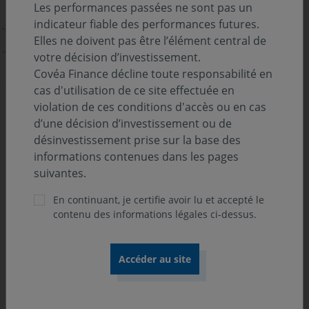
Les performances passées ne sont pas un
indicateur fiable des performances futures.
Elles ne doivent pas être l’élément central de
votre décision d’investissement.
Covéa Finance décline toute responsabilité en
cas d'utilisation de ce site effectuée en
progression des volumes de dettes arrivant à échéance,
violation de ces conditions d'accès ou en cas
qui atteindraient près de 897 Mds€ en 2026. Ce profil de
d’une décision d’investissement ou de
remboursement, hérité des années post-Covid
désinvestissement prise sur la base des
contribue à maintenir l’offre brute à un niveau soutenu.
informations contenues dans les pages
Dans ce contexte, les émissions obligataires nettes des
suivantes.
remboursements sont attendues à 550 Mds€, en léger
retrait par rapport aux 565 Mds€ estimés pour 2025.
En continuant, je certifie avoir lu et accepté le
contenu des informations légales ci-dessus.
L’Allemagne constitue l’exception notable : le
financement de son plan d’investissements, validé au
printemps se traduit par un déficit projeté à 4% du PIB
et par une hausse de ses besoins nets de financement,
qui atteindraient 111 Mds€ (soit +11 Mds€ sur un an). À