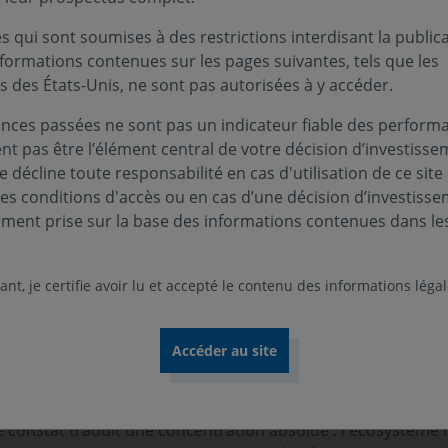
t l'art de résumer un livre de 500 pages en une 
 qui sont soumises à des restrictions interdisant la public
e. Appliquée aux indices européens, les méthodes 
nformations contenues sur les pages suivantes, tels que les
que : les performances actuelles ne reposent plu
s des États-Unis, ne sont pas autorisées à y accéder.
 une concentration extrême autour de l'écosystème
nces passées ne sont pas un indicateur fiable des performa
ent pas être l’élément central de votre décision d’investisse
 décline toute responsabilité en cas d'utilisation de ce site
ces conditions d'accès ou en cas d’une décision d’investiss
t de résumer un livre de 500 pages en une seule page de note
ement prise sur la base des informations contenues dans le
s européens, les méthodes statistiques mettent en lumière une
sent plus sur une dynamique de reprise globale, mais sur
igence artificielle (IA).
nt, je certifie avoir lu et accepté le contenu des informations léga
ui animent le marché européen depuis le début de l'année, 
e en Composantes Principales (PCA). Cette méthodologie ext
 véritables sources de variation des prix. Le verdict des don
ure à elle seule près de 20 % de la variance globale du marc
Ce constat traduit une concentration absolue : l'écosystème 