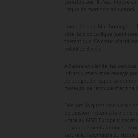
contributeur, il s'est imposé co
risque de marché traditionnel.
Loin d'être un bloc homogène, l
côté, le bloc cyclique (semi-co
thématique. Ce cœur réactif co
volatilité élevée.
À l'autre extrémité, les services
infrastructure et en énergie po
de budget de risque, se comport
moteurs, se retrouve marginali
Dès lors, la question cruciale e
de tension incitent à la prudenc
» face au MSCI Europe s'inscrit
positionnement annonce histor
saturé et l'asymétrie du risque