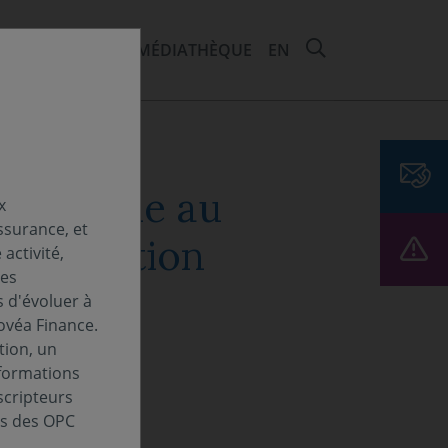
RECHERCHER 
EMENTS ET ESG
MÉDIATHÈQUE
EN
tificielle au
x
ssurance, et
polarisation
activité,
Les
s d'évoluer à
ovéa Finance.
tion, un
nformations
scripteurs
es des OPC