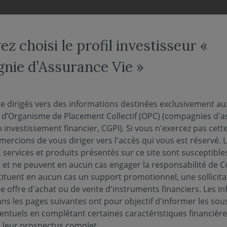
NOS FONDS
NOUS CONNAÎTRE
ACTUALITÉS
ENGAG
z choisi le profil investisseur «
ie d’Assurance Vie »
gérant - L'intelligence ar
re dirigés vers des informations destinées exclusivement au
s d’Organisme de Placement Collectif (OPC) (compagnies d'a
atistiques : hégémonie, 
n investissement financier, CGPI). Si vous n'exercez pas cette 
ercions de vous diriger vers l'accès qui vous est réservé. 
'essoufflement
 services et produits présentés sur ce site sont susceptible
et ne peuvent en aucun cas engager la responsabilité de C
tituent en aucun cas un support promotionnel, une sollicita
03 juin 2026
e offre d'achat ou de vente d'instruments financiers. Les i
ANCIÈRES
s les pages suivantes ont pour objectif d'informer les sou
entuels en complétant certaines caractéristiques financièr
s leur prospectus complet.