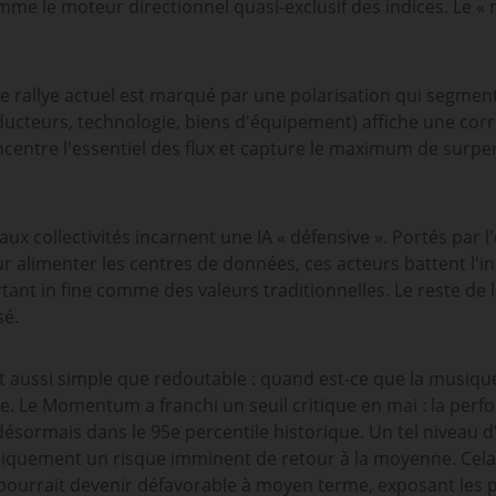
mme le moteur directionnel quasi-exclusif des indices. Le « r
e rallye actuel est marqué par une polarisation qui segment
nducteurs, technologie, biens d'équipement) affiche une corr
ncentre l'essentiel des flux et capture le maximum de surp
 aux collectivités incarnent une IA « défensive ». Portés par 
ur alimenter les centres de données, ces acteurs battent l
ant in fine comme des valeurs traditionnelles. Le reste de 
sé.
st aussi simple que redoutable : quand est-ce que la musiqu
e. Le Momentum a franchi un seuil critique en mai : la perfo
 désormais dans le 95e percentile historique. Un tel niveau
iquement un risque imminent de retour à la moyenne. Cela
 pourrait devenir défavorable à moyen terme, exposant les p