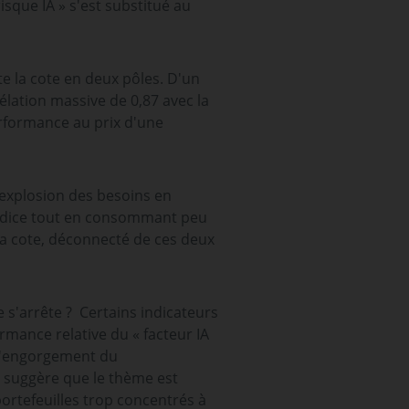
isque IA » s'est substitué au
e la cote en deux pôles. D'un
élation massive de 0,87 avec la
erformance au prix d'une
l'explosion des besoins en
'indice tout en consommant peu
la cote, déconnecté de ces deux
e s'arrête ? Certains indicateurs
rmance relative du « facteur IA
 d'engorgement du
 suggère que le thème est
ortefeuilles trop concentrés à