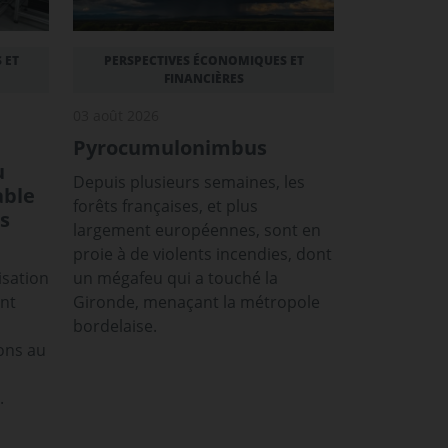
 ET
PERSPECTIVES ÉCONOMIQUES ET
FINANCIÈRES
03 août 2026
Pyrocumulonimbus
u
Depuis plusieurs semaines, les
able
forêts françaises, et plus
s
largement européennes, sont en
proie à de violents incendies, dont
isation
un mégafeu qui a touché la
ont
Gironde, menaçant la métropole
bordelaise.
ons au
.