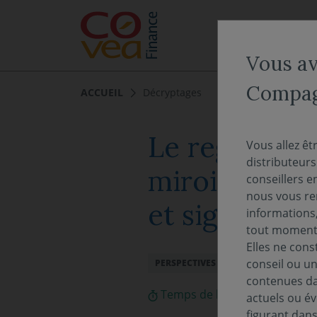
Aller au menu
Aller au contenu
NOS EXPERTISES
Vous ave
Compagn
ACCUEIL
Décryptages
Le regard du 
Vous allez êt
distributeur
miroir des st
conseillers e
nous vous rem
et signaux d
informations,
tout moment 
Elles ne cons
conseil ou un
PERSPECTIVES ÉCONOMIQUES ET FIN
contenues dan
Temps de lecture :
3
min
actuels ou év
figurant dan