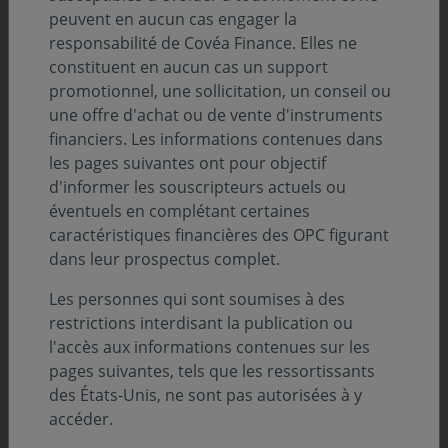
peuvent en aucun cas engager la
D’après certaines estimations, jusqu’à 9 000 milliards
responsabilité de Covéa Finance. Elles ne
d'euros devraient être transmis d'ici à 2040*, via
constituent en aucun cas un support
principalement l’immobilier et l’assurance-vie, les deux
promotionnel, une sollicitation, un conseil ou
placements préférés des Français. Mais c’est aussi
une offre d'achat ou de vente d'instruments
quelque 370 000 entreprises, employant pas moins de 3
financiers. Les informations contenues dans
millions de salariés, qui vont devoir retrouver un
les pages suivantes ont pour objectif
repreneur d’ici 2030. Un enjeu économique et sociétal
d'informer les souscripteurs actuels ou
sans précédent pour le pays.
éventuels en complétant certaines
caractéristiques financières des OPC figurant
Les chiffres alertent. D’après la BPI, 40 % des dirigeants
dans leur prospectus complet.
de TPE-PME-ETI prévoient de céder leur société dans
cinq ans, le tourisme et les transports sont les secteurs
Les personnes qui sont soumises à des
les plus concernés. Une grande majorité des
restrictions interdisant la publication ou
entrepreneurs n’auraient pas encore réfléchi à leur
l'accès aux informations contenues sur les
succession. Sans préparation, des milliers d’entreprises
pages suivantes, tels que les ressortissants
pourraient disparaître, emportant emplois et savoir-
des États-Unis, ne sont pas autorisées à y
faire.
accéder.