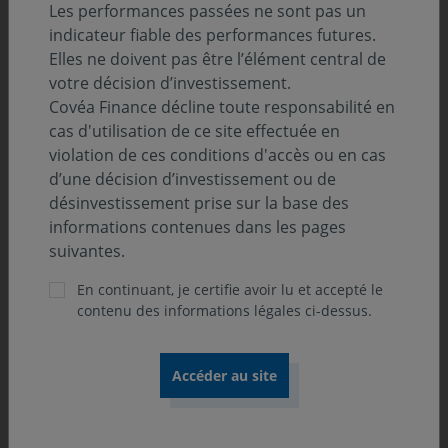
Les performances passées ne sont pas un
Le financement reste l’obstacle majeur. Les banques, de
indicateur fiable des performances futures.
plus en plus exigeantes, réclament des apports
Elles ne doivent pas être l’élément central de
personnels élevés. Des repreneurs estiment que leur
votre décision d’investissement.
emprunt limite leur capacité d’investissement et jugent
Covéa Finance décline toute responsabilité en
les charges financières trop lourdes. Complexité
cas d'utilisation de ce site effectuée en
administrative et difficulté à fixer un prix juste
violation de ces conditions d'accès ou en cas
aggravent la situation.
d’une décision d’investissement ou de
désinvestissement prise sur la base des
Le besoin d’accompagnement des entreprises est
informations contenues dans les pages
primordial. Les fonds d’investissement jouent un rôle
suivantes.
clé dans la réussite des reprises, en apportant
En continuant, je certifie avoir lu et accepté le
financement, expertise et réseau, tout en limitant les
contenu des informations légales ci-dessus.
risques opérationnels. Toutefois, ces fonds ne
s’intéressent qu’aux plus grandes PME et ETI, ce qui ne
correspond qu’à une petite partie des entreprises à
céder.
La Grande Transmission dépasse le cadre des