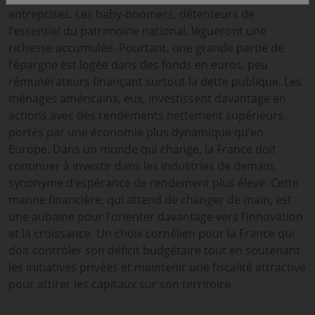
entreprises. Les baby-boomers, détenteurs de
l’essentiel du patrimoine national, lègueront une
richesse accumulée. Pourtant, une grande partie de
l’épargne est logée dans des fonds en euros, peu
rémunérateurs finançant surtout la dette publique. Les
ménages américains, eux, investissent davantage en
actions avec des rendements nettement supérieurs,
portés par une économie plus dynamique qu’en
Europe. Dans un monde qui change, la France doit
continuer à investir dans les industries de demain,
synonyme d’espérance de rendement plus élevé. Cette
manne financière, qui attend de changer de main, est
une aubaine pour l’orienter davantage vers l’innovation
et la croissance. Un choix cornélien pour la France qui
doit contrôler son déficit budgétaire tout en soutenant
les initiatives privées et maintenir une fiscalité attractive
pour attirer les capitaux sur son territoire.