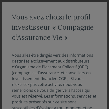
Aller au menu
Aller au contenu
Recher
Vous avez choisi le profil
ACCUEIL
Décryptages
investisseur « Compagnie
"OnDécrypte l'Hebdo" - La
d’Assurance Vie »
Grande Transmission
Vous allez être dirigés vers des informations
02 juin 2026
PERSPECTIVES ÉCONOMIQUES ET FINANCIÈRES
destinées exclusivement aux distributeurs
d’Organisme de Placement Collectif (OPC)
Temps de lecture :
2
min
(compagnies d'assurance, et conseillers en
investissement financier, CGPI). Si vous
Dans les prochaines années, la France devrait
n'exercez pas cette activité, nous vous
remercions de vous diriger vers l'accès qui
connaître la plus grande transmission
vous est réservé. Les informations, services et
patrimoniale de son histoire.
produits présentés sur ce site sont
susceptibles d'évoluer à tout moment et ne