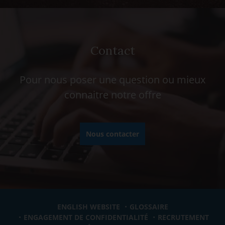
Contact
Pour nous poser une question ou mieux
connaitre notre offre
Nous contacter
ENGLISH WEBSITE
GLOSSAIRE
ENGAGEMENT DE CONFIDENTIALITÉ
RECRUTEMENT