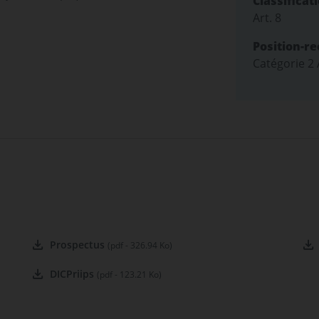
Classificat
Art. 8
Position-r
Catégorie 2
Prospectus
(pdf - 326.94 Ko)
DICPriips
(pdf - 123.21 Ko)