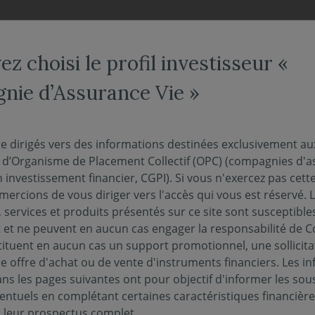
NOS FONDS
NOUS CONNAÎTRE
ACTUALITÉS
ENGAG
z choisi le profil investisseur «
ie d’Assurance Vie »
érique A
re dirigés vers des informations destinées exclusivement au
s d’Organisme de Placement Collectif (OPC) (compagnies d'a
n investissement financier, CGPI). Si vous n'exercez pas cette 
eur liquidative au 04/08/2026 :
111.93€
ercions de vous diriger vers l'accès qui vous est réservé. 
 services et produits présentés sur ce site sont susceptible
et ne peuvent en aucun cas engager la responsabilité de C
tituent en aucun cas un support promotionnel, une sollicita
e offre d'achat ou de vente d'instruments financiers. Les i
s les pages suivantes ont pour objectif d'informer les sou
PUBLICATIONS EN MATIÈRE DE DURABILITÉ
PERF
entuels en complétant certaines caractéristiques financièr
s leur prospectus complet.