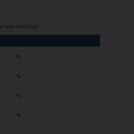
ue vous investissiez
%
%
%
%