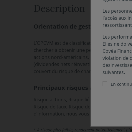
Description
Les personnes
l'accès aux i
ressortissant
Orientation de gestion
Les performa
L’OPCVM est de classification « Actions Intern
Elles ne doiv
chercher à obtenir une performance à long 
Covéa Finance
actions nord-américains, matérialisée par l
violation de 
(dividendes nets réinvestis), calculé au cou
désinvestiss
couvert du risque de change.
suivantes.
En continua
Principaux risques associés au fo
Risque actions, Risque lié à la gestion discré
Risque de taux, Risque de change. Les risques
d’information, nous vous invitons à vous ré
* A risque plus faible, rendement potentiellement plu