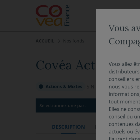
Aller au menu
Aller au contenu
NOS EXPERTISES
Vous ave
Compagn
ACCUEIL
Nos fonds
Covéa Actions Am
Vous allez êt
distributeur
conseillers e
ISIN :
FR0000934937
Val
nous vous rem
Actions & Mixtes
informations,
tout moment 
Sélectionnez une part
Elles ne cons
conseil ou un
contenues dan
DESCRIPTION
DOCUMENTATION
actuels ou év
figurant dan