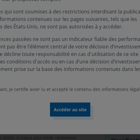
 qui sont soumises à des restrictions interdisant la public
nformations contenues sur les pages suivantes, tels que les
s des États-Unis, ne sont pas autorisées à y accéder.
Infos clés
nces passées ne sont pas un indicateur fiable des performa
ationales ». Il a pour objectif de
ent pas être l’élément central de votre décision d’investisse
Profil de ri
terme supérieure à celle des marchés
 décline toute responsabilité en cas d'utilisation de ce site
’indice de référence Standard&Poor’s 500
ces conditions d'accès ou en cas d’une décision d’investiss
Niveau
Nive
1
2
rs de clôture, exprimé en euro, non
ement prise sur la base des informations contenues dans le
Durée de p
5 ans
nt, je certifie avoir lu et accepté le contenu des informations léga
nds
Zone d’inv
tionnaire, Risque de perte en capital,
Amérique d
 cités ne sont pas limitatifs. Pour plus
Devise :
férer au DIC et au prospectus du fonds.
EURO
s faible. A risque plus élevé, rendement