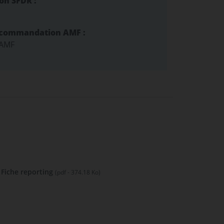
ion SFDR :
ecommandation AMF :
 AMF
Fiche reporting
(pdf - 374.18 Ko)