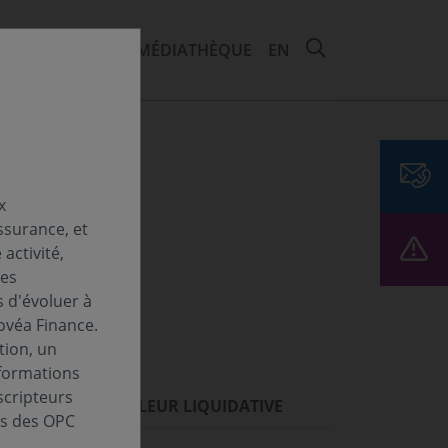
RECHERCHER 
EMENTS ET ESG
MÉDIATHÈQUE
EN
x
ssurance, et
activité,
Les
s d'évoluer à
ovéa Finance.
tion, un
nformations
scripteurs
ORMANCES
VALEUR LIQUIDATIVE
es des OPC