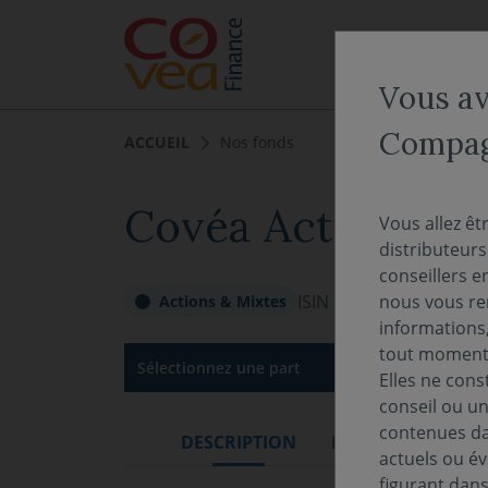
Aller au menu
Aller au contenu
NOS EXPERTISES
Vous ave
Compagn
ACCUEIL
Nos fonds
Covéa Actions Cr
Vous allez êt
distributeur
conseillers e
ISIN :
FR0007022157
Val
nous vous rem
Actions & Mixtes
informations,
tout moment 
Sélectionnez une part
Elles ne cons
conseil ou un
contenues dan
DESCRIPTION
DOCUMENTATION
actuels ou év
figurant dan