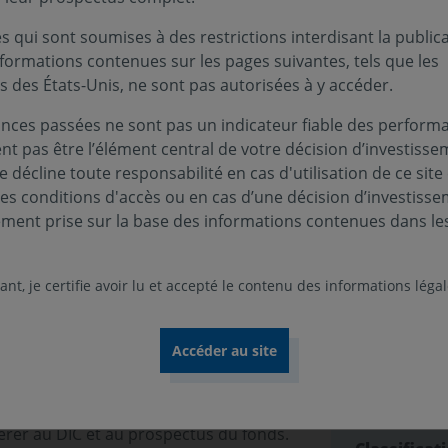
 qui sont soumises à des restrictions interdisant la public
nformations contenues sur les pages suivantes, tels que les
s des États-Unis, ne sont pas autorisées à y accéder.
Infos clés
nces passées ne sont pas un indicateur fiable des performa
e la zone euro". L’objectif de gestion est
ent pas être l’élément central de votre décision d’investisse
Profil de ri
ent d'au moins 5 ans, une plus-value
 décline toute responsabilité en cas d'utilisation de ce site
s sur le marché européen des actions des
ces conditions d'accès ou en cas d’une décision d’investiss
Niveau
Nive
1
2
urs de croissance. L'OPC peut se
ement prise sur la base des informations contenues dans le
U (dividendes nets réinvestis). La
Durée de p
formance de l'OPC peut s'éloigner
5 ans
nt, je certifie avoir lu et accepté le contenu des informations léga
Zone d’inv
nds
Zone Euro
Devise :
tionnaire, Risque de perte en capital,
EURO
 cités ne sont pas limitatifs. Pour plus
férer au DIC et au prospectus du fonds.