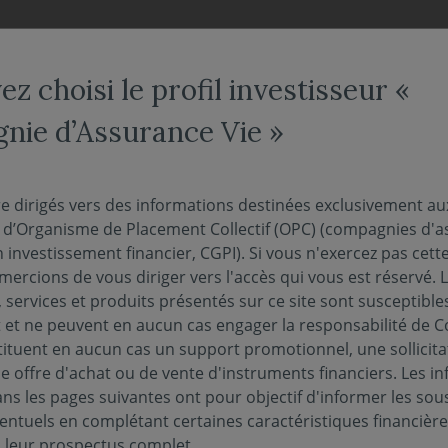
NOS FONDS
NOUS CONNAÎTRE
ACTUALITÉS
ENGAG
z choisi le profil investisseur «
ie d’Assurance Vie »
oissance C
re dirigés vers des informations destinées exclusivement au
s d’Organisme de Placement Collectif (OPC) (compagnies d'a
n investissement financier, CGPI). Si vous n'exercez pas cette 
eur liquidative au 04/08/2026 :
91.47€
ercions de vous diriger vers l'accès qui vous est réservé. 
 services et produits présentés sur ce site sont susceptible
et ne peuvent en aucun cas engager la responsabilité de C
tituent en aucun cas un support promotionnel, une sollicita
e offre d'achat ou de vente d'instruments financiers. Les i
s les pages suivantes ont pour objectif d'informer les sou
PUBLICATIONS EN MATIÈRE DE DURABILITÉ
PERF
entuels en complétant certaines caractéristiques financièr
s leur prospectus complet.