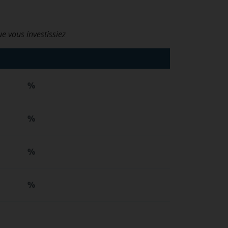
ue vous investissiez
%
%
%
%