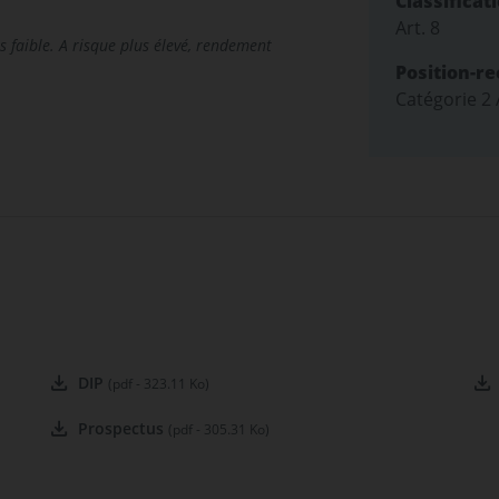
Classificat
Art. 8
s faible. A risque plus élevé, rendement
Position-r
Catégorie 2
DIP
(pdf - 323.11 Ko)
Prospectus
(pdf - 305.31 Ko)