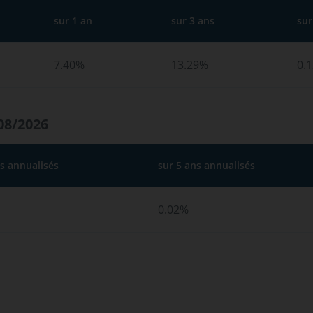
sur 1 an
sur 3 ans
sur
7.40%
13.29%
0.
08/2026
ns annualisés
sur 5 ans annualisés
0.02%