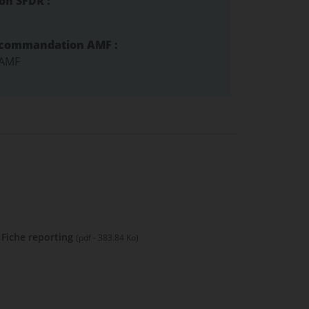
ion SFDR :
ecommandation AMF :
 AMF
Fiche reporting
(pdf - 383.84 Ko)