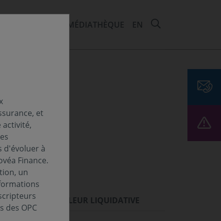
RECHERCHER 
EMENTS ET ESG
MÉDIATHÈQUE
EN
x
ssurance, et
activité,
Les
s d'évoluer à
ovéa Finance.
tion, un
nformations
scripteurs
ORMANCES
VALEUR LIQUIDATIVE
es des OPC