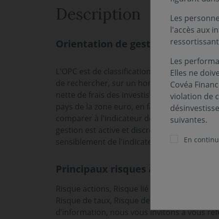
Description
Les personnes
l'accès aux i
ressortissant
Orientation de gestion
Les performa
L'OPC est de classification "actions de pays d
Elles ne doiv
de rechercher, sur un horizon d'investissem
Covéa Finance
nette de frais des investissements effectué
violation de 
pays de la zone euro, en favorisant les vale
désinvestiss
comparer à l'indicateur de référence MSCI EM
suivantes.
gestion est active et discrétionnaire, la per
En continua
sensiblement de l'indicateur de référence.
Principaux risques associés au fo
Risque actions, Risque lié à la gestion discré
Risque de taux, Risque de change. Les risques
d’information, nous vous invitons à vous ré