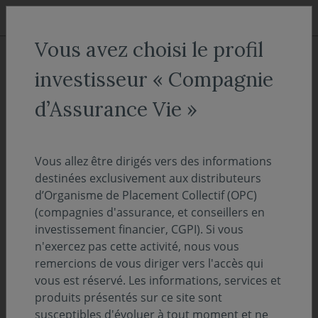
Aller au menu
Aller au contenu
Recher
Vous avez choisi le profil
ACCUEIL
Nos fonds
investisseur « Compagnie
Covéa Actions Investissement
d’Assurance Vie »
C
Vous allez être dirigés vers des informations
Actions & Mixtes
destinées exclusivement aux distributeurs
ISIN :
FR0007497789
d’Organisme de Placement Collectif (OPC)
Valeur liquidative au 06/08/2026 :
15094.20€
(compagnies d'assurance, et conseillers en
investissement financier, CGPI). Si vous
n'exercez pas cette activité, nous vous
Sélectionnez une part
remercions de vous diriger vers l'accès qui
vous est réservé. Les informations, services et
produits présentés sur ce site sont
ACCÈS DIRECT
susceptibles d'évoluer à tout moment et ne