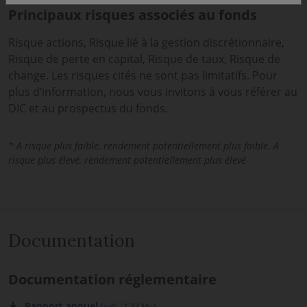
Principaux risques associés au fonds
Risque actions, Risque lié à la gestion discrétionnaire,
Risque de perte en capital, Risque de taux, Risque de
change. Les risques cités ne sont pas limitatifs. Pour
plus d’information, nous vous invitons à vous référer au
DIC et au prospectus du fonds.
* A risque plus faible, rendement potentiellement plus faible. A
risque plus élevé, rendement potentiellement plus élevé
Documentation
Documentation réglementaire
Rapport annuel
(pdf - 2.77 Mo)