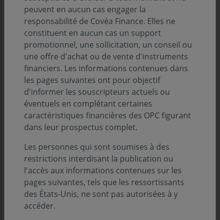
peuvent en aucun cas engager la
responsabilité de Covéa Finance. Elles ne
Description
constituent en aucun cas un support
promotionnel, une sollicitation, un conseil ou
une offre d'achat ou de vente d'instruments
financiers. Les informations contenues dans
Infos clés
les pages suivantes ont pour objectif
d'informer les souscripteurs actuels ou
Profil de risque (SRI) :
éventuels en complétant certaines
caractéristiques financières des OPC figurant
Niveau
Niveau
Niveau
Niveau
Niveau
Niveau
Niveau
1
2
3
4
5
6
7
dans leur prospectus complet.
Durée de placement minimum conseillée :
Les personnes qui sont soumises à des
5 ans
restrictions interdisant la publication ou
l'accès aux informations contenues sur les
Zone d’investissement :
pages suivantes, tels que les ressortissants
Monde
des États-Unis, ne sont pas autorisées à y
accéder.
Devise :
EURO