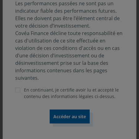
Les performances passées ne sont pas un
indicateur fiable des performances futures.
Classification SFDR :
Elles ne doivent pas être l’élément central de
Art. 8
votre décision d’investissement.
Position-recommandation AMF :
Covéa Finance décline toute responsabilité en
Catégorie 2 AMF
cas d'utilisation de ce site effectuée en
violation de ces conditions d'accès ou en cas
d’une décision d’investissement ou de
désinvestissement prise sur la base des
Orientation de gestion
informations contenues dans les pages
suivantes.
L’OPCVM est de classification « actions internationales ».
En continuant, je certifie avoir lu et accepté le
Il a pour objectif d'obtenir une
contenu des informations légales ci-dessus.
performance supérieure à celle de l’indicateur
composite suivant : 60% Standard & Poor’s 500 + 40%
Morgan Stanley Capital International Pan euro calculés
en cours de clôture, dividendes nets réinvestis,
exprimés en euro.