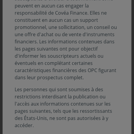
peuvent en aucun cas engager la
Description
responsabilité de Covéa Finance. Elles ne
constituent en aucun cas un support
promotionnel, une sollicitation, un conseil ou
Infos clés
une offre d'achat ou de vente d'instruments
financiers. Les informations contenues dans
Profil de risque (SRI) :
les pages suivantes ont pour objectif
d'informer les souscripteurs actuels ou
éventuels en complétant certaines
Niveau
Niveau
Niveau
Niveau
Niveau
Niveau
Niveau
1
2
3
4
5
6
7
caractéristiques financières des OPC figurant
dans leur prospectus complet.
Durée de placement minimum conseillée :
5 ans
Les personnes qui sont soumises à des
restrictions interdisant la publication ou
Zone d’investissement :
l'accès aux informations contenues sur les
Europe
pages suivantes, tels que les ressortissants
Devise :
des États-Unis, ne sont pas autorisées à y
EURO
accéder.