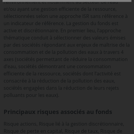
l’environnement et notamment au secteur de l’eau
et/ou ayant une gestion efficiente de la ressource,
sélectionnées selon une approche ISR sans référence à
un indicateur de référence. La gestion du fonds est
active et discrétionnaire. En premier lieu, l’approche
thématique conduit à sélectionner des valeurs émises
par des sociétés répondant aux enjeux de maîtrise de la
consommation et de la pollution des eaux à travers 4
axes (sociétés permettant de réduire la consommation
d’eau, sociétés démontrant une consommation
efficiente de la ressource, sociétés dont l’activité est
consacrée à la réduction de la pollution des eaux,
sociétés engagées dans la réduction de leurs rejets
polluants pour les eaux).
Principaux risques associés au fonds
Risque actions, Risque lié à la gestion discrétionnaire,
Risque de perte en capital, Risque de taux, Risque de