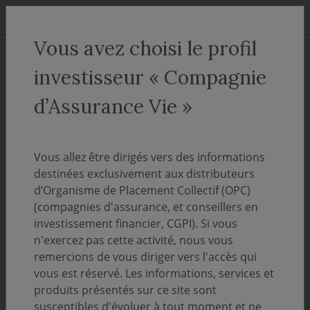
Aller au menu
Aller au contenu
Recher
Vous avez choisi le profil
ACCUEIL
Nos fonds
investisseur « Compagnie
Covéa Aqua A
d’Assurance Vie »
Actions & Mixtes
Vous allez être dirigés vers des informations
ISIN :
FR0013312667
destinées exclusivement aux distributeurs
Valeur liquidative au 06/08/2026 :
144.79€
d’Organisme de Placement Collectif (OPC)
(compagnies d'assurance, et conseillers en
Sélectionnez une part
investissement financier, CGPI). Si vous
n'exercez pas cette activité, nous vous
remercions de vous diriger vers l'accès qui
ACCÈS DIRECT
vous est réservé. Les informations, services et
produits présentés sur ce site sont
susceptibles d'évoluer à tout moment et ne