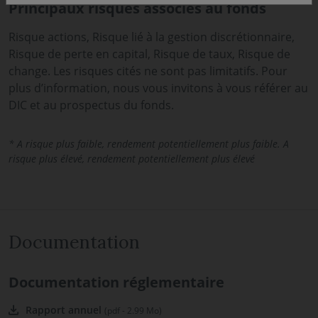
Principaux risques associés au fonds
Risque actions, Risque lié à la gestion discrétionnaire,
Risque de perte en capital, Risque de taux, Risque de
change. Les risques cités ne sont pas limitatifs. Pour
plus d’information, nous vous invitons à vous référer au
DIC et au prospectus du fonds.
* A risque plus faible, rendement potentiellement plus faible. A
risque plus élevé, rendement potentiellement plus élevé
Documentation
Documentation réglementaire
Rapport annuel
(pdf - 2.99 Mo)