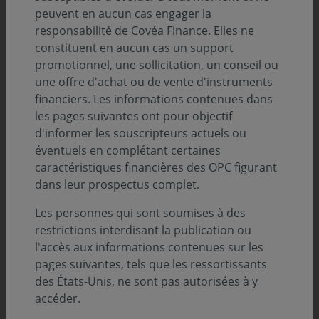
peuvent en aucun cas engager la
Description
responsabilité de Covéa Finance. Elles ne
constituent en aucun cas un support
promotionnel, une sollicitation, un conseil ou
Infos clés
une offre d'achat ou de vente d'instruments
financiers. Les informations contenues dans
Profil de risque (SRI) :
les pages suivantes ont pour objectif
d'informer les souscripteurs actuels ou
éventuels en complétant certaines
Niveau
Niveau
Niveau
Niveau
Niveau
Niveau
Niveau
1
2
3
4
5
6
7
caractéristiques financières des OPC figurant
dans leur prospectus complet.
Durée de placement minimum conseillée :
5 ans
Les personnes qui sont soumises à des
restrictions interdisant la publication ou
Zone d’investissement :
l'accès aux informations contenues sur les
Asie
pages suivantes, tels que les ressortissants
Devise :
des États-Unis, ne sont pas autorisées à y
EURO
accéder.