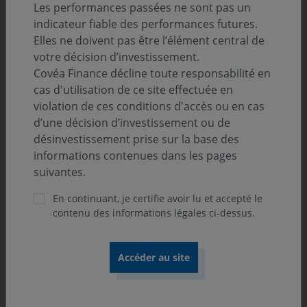
Classification SFDR :
Les performances passées ne sont pas un
Art. 8
indicateur fiable des performances futures.
Elles ne doivent pas être l’élément central de
Position-recommandation AMF :
votre décision d’investissement.
Catégorie 2 AMF
Covéa Finance décline toute responsabilité en
cas d'utilisation de ce site effectuée en
violation de ces conditions d'accès ou en cas
Orientation de gestion
d’une décision d’investissement ou de
désinvestissement prise sur la base des
informations contenues dans les pages
L’OPCVM est de classification « Actions Internationales
suivantes.
». Il a pour objectif de rechercher à long terme une
dynamisation des investissements sur le marché
En continuant, je certifie avoir lu et accepté le
japonais par le biais d’une gestion active. A des fins de
contenu des informations légales ci-dessus.
comparaison des performances, l’indice MSCI Japan
(dividendes non réinvestis, calculé sur la base des cours
de clôture et converti en euro) peut être utilisé par
l’investisseur à titre informatif et a posteriori.