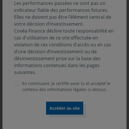
Classification SFDR :
Les performances passées ne sont pas un
Art. 8
indicateur fiable des performances futures.
Elles ne doivent pas être l’élément central de
Position-recommandation AMF :
votre décision d’investissement.
Catégorie 2 AMF
Covéa Finance décline toute responsabilité en
cas d'utilisation de ce site effectuée en
violation de ces conditions d'accès ou en cas
Orientation de gestion
d’une décision d’investissement ou de
désinvestissement prise sur la base des
informations contenues dans les pages
L'OPCVM est de classification « Actions Internationales
suivantes.
». Il a pour objectif de gestion de rechercher, sur un
horizon d'investissement d'au moins 5 ans, une
En continuant, je certifie avoir lu et accepté le
performance nette de frais supérieure à celle de l'indice
contenu des informations légales ci-dessus.
MSCI World. La gestion de l'OPCVM est active et
discrétionnaire. L’univers d’investissement est défini par
l’ensemble des valeurs composant l'indice MSCI World,
ainsi que des valeurs issues de la déclinaison du PEF,
soit 1 500 valeurs environ.