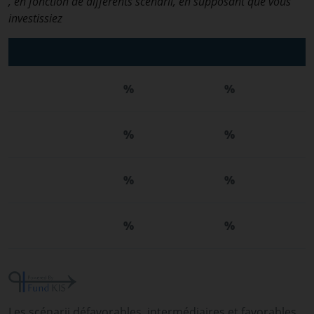
, en fonction de différents scénarii, en supposant que vous
investissiez
%
%
%
%
%
%
%
%
Les scénarii défavorables, intermédiaires et favorables