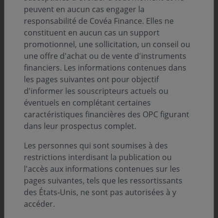
peuvent en aucun cas engager la
Description
responsabilité de Covéa Finance. Elles ne
constituent en aucun cas un support
promotionnel, une sollicitation, un conseil ou
Infos clés
une offre d'achat ou de vente d'instruments
financiers. Les informations contenues dans
Profil de risque (SRI) :
les pages suivantes ont pour objectif
d'informer les souscripteurs actuels ou
éventuels en complétant certaines
Niveau
Niveau
Niveau
Niveau
Niveau
Niveau
Niveau
1
2
3
4
5
6
7
caractéristiques financières des OPC figurant
dans leur prospectus complet.
Durée de placement minimum conseillée :
5 ans
Les personnes qui sont soumises à des
restrictions interdisant la publication ou
Zone d’investissement :
l'accès aux informations contenues sur les
Monde
pages suivantes, tels que les ressortissants
Devise :
des États-Unis, ne sont pas autorisées à y
EURO
accéder.