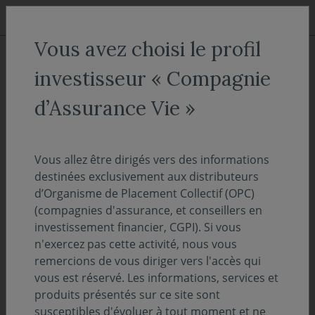
Aller au menu
Aller au contenu
Recher
Vous avez choisi le profil
ACCUEIL
Nos fonds
investisseur « Compagnie
Covéa Actions Monde A(C)
d’Assurance Vie »
Actions & Mixtes
Vous allez être dirigés vers des informations
ISIN :
FR0000939845
destinées exclusivement aux distributeurs
Valeur liquidative au 06/08/2026 :
381.42€
d’Organisme de Placement Collectif (OPC)
(compagnies d'assurance, et conseillers en
Sélectionnez une part
investissement financier, CGPI). Si vous
n'exercez pas cette activité, nous vous
remercions de vous diriger vers l'accès qui
ACCÈS DIRECT
vous est réservé. Les informations, services et
produits présentés sur ce site sont
susceptibles d'évoluer à tout moment et ne