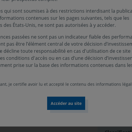
 qui sont soumises à des restrictions interdisant la public
nformations contenues sur les pages suivantes, tels que les
s des États-Unis, ne sont pas autorisées à y accéder.
Infos clés
nces passées ne sont pas un indicateur fiable des performa
e 5 ans, une plus-value des
ent pas être l’élément central de votre décision d’investisse
Profil de ri
ivilégiant des valeurs européennes liées
 décline toute responsabilité en cas d'utilisation de ce site
e sur la qualité de l’air en raison de
ces conditions d'accès ou en cas d’une décision d’investiss
Niveau
Nive
1
2
ons de GES et/ou de la faible intensité
ement prise sur la base des informations contenues dans le
 un indicateur de référence. La gestion du
Durée de p
ier lieu, l’approche thématique conduit à
5 ans
nt, je certifie avoir lu et accepté le contenu des informations léga
njeux d’atténuation du changement
’air à travers 4 axes (sociétés à faibles
Zone d’inv
a réduction des émissions de polluants
Europe
rer la qualité de l’air et la réduction
Devise :
des GES et l’amélioration de la qualité
EURO