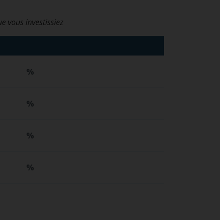
ue vous investissiez
%
%
%
%