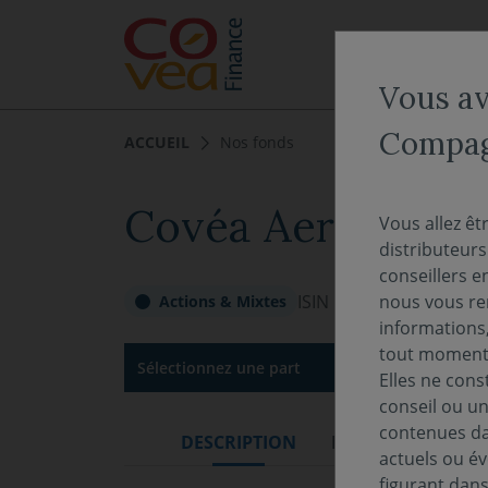
Aller au menu
Aller au contenu
NOS EXPERTISES
Vous ave
Compagn
ACCUEIL
Nos fonds
Covéa Aeris A
Vous allez êt
distributeur
conseillers e
ISIN :
FR0013312659
Val
nous vous rem
Actions & Mixtes
informations,
tout moment 
Sélectionnez une part
Elles ne cons
conseil ou un
contenues dan
DESCRIPTION
DOCUMENTATION
actuels ou év
figurant dan