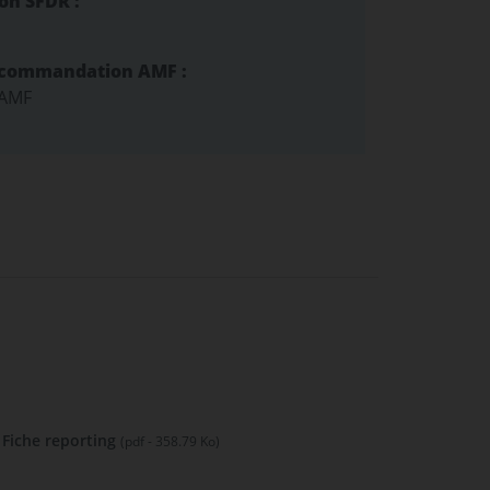
ion SFDR :
ecommandation AMF :
 AMF
Fiche reporting
(pdf - 358.79 Ko)