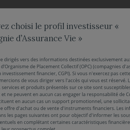
NOS FONDS
NOUS CONNAÎTRE
ACTUALITÉS
ENGAG
z choisi le profil investisseur «
ie d’Assurance Vie »
re dirigés vers des informations destinées exclusivement au
s d’Organisme de Placement Collectif (OPC) (compagnies d'a
n investissement financier, CGPI). Si vous n'exercez pas cette 
eur liquidative au 04/08/2026 :
147.73€
ercions de vous diriger vers l'accès qui vous est réservé. 
 services et produits présentés sur ce site sont susceptible
et ne peuvent en aucun cas engager la responsabilité de C
tituent en aucun cas un support promotionnel, une sollicita
e offre d'achat ou de vente d'instruments financiers. Les i
s les pages suivantes ont pour objectif d'informer les sou
PUBLICATIONS EN MATIÈRE DE DURABILITÉ
PERF
entuels en complétant certaines caractéristiques financièr
s leur prospectus complet.