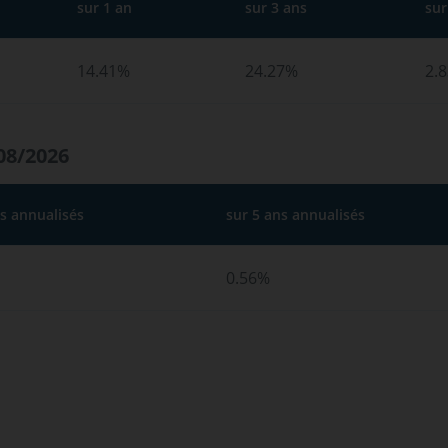
sur 1 an
sur 3 ans
sur
14.41%
24.27%
2.
08/2026
ns annualisés
sur 5 ans annualisés
0.56%