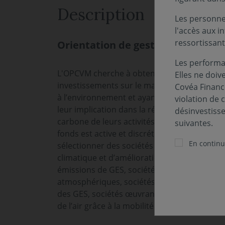
Description
Les personnes
l'accès aux i
ressortissant
Orientation de gestion
Les performa
L'OPCVM cherche à obtenir, sur un horizon d
Elles ne doiv
investissements sur le marché Actions en pr
Covéa Finance
à l’environnement et ayant un impact favorabl
violation de 
leur implication dans la réduction des émissi
désinvestiss
carbone de leurs activités, sans référence à
suivantes.
fonds est active et discrétionnaire. En prem
En continua
sélectionner des sociétés répondant aux e
climatique et d’amélioration de la qualité de l
émissions de GES, sociétés engagées dans l
atmosphériques, sociétés permettant d’amélio
des GES, sociétés œuvrant pour la réduction 
de l’air grâce à la mobilité durable).