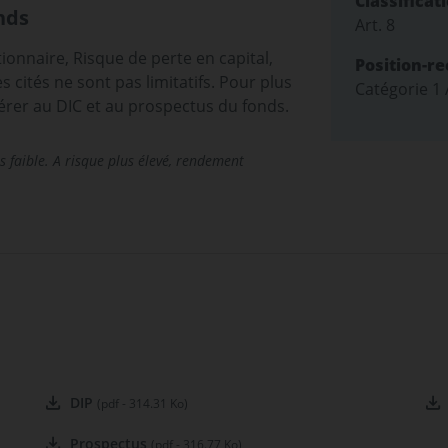
Classificat
nds
Art. 8
tionnaire, Risque de perte en capital,
Position-r
 cités ne sont pas limitatifs. Pour plus
Catégorie 1
férer au DIC et au prospectus du fonds.
s faible. A risque plus élevé, rendement
DIP
(pdf - 314.31 Ko)
Prospectus
(pdf - 316.77 Ko)